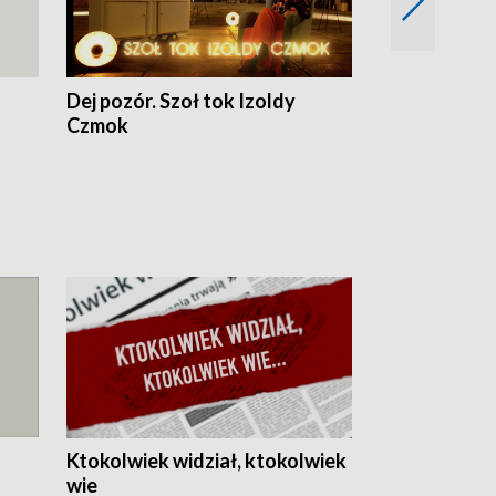
Dej pozór. Szoł tok Izoldy
Dzień z blisk
Czmok
Ktokolwiek widział, ktokolwiek
wie