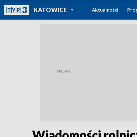
POWRÓT DO
KATOWICE
Aktualności
Pro
TVP REGIONY
Wiadomości rolnic