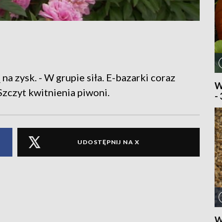
na zysk. - W grupie siła. E-bazarki coraz
W
Szczyt kwitnienia piwoni.
-
UDOSTĘPNIJ NA X
W