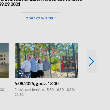
 29.09.2021
ZOBACZ WIĘCEJ
5.08.2026, godz. 18.30
4.08.2026, g
30 i
Emisja codziennie o 15.30, 16.30, 18.30 i
Emisja codziennie
21.30.
21.30.