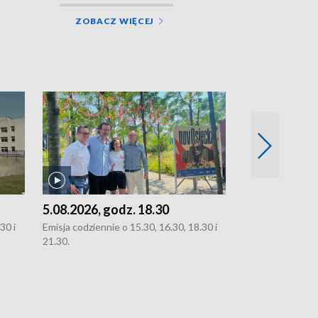
ZOBACZ WIĘCEJ
5.08.2026, godz. 18.30
4.08.2026, g
30 i
Emisja codziennie o 15.30, 16.30, 18.30 i
Emisja codziennie
21.30.
21.30.