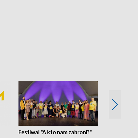
Festiwal "A kto nam zabroni?"
Mikrokosmo