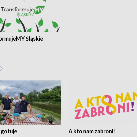
ormujeMY Śląskie
 gotuje
A kto nam zabroni!