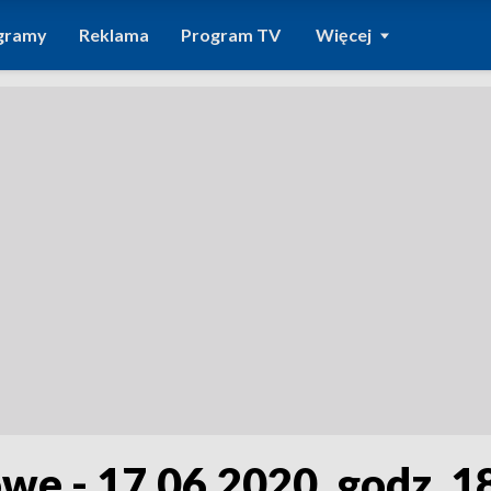
gramy
Reklama
Program TV
Więcej
we - 17.06.2020, godz. 1