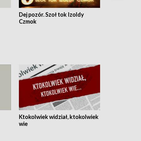
Dej pozór. Szoł tok Izoldy
Dzień z blisk
Czmok
Ktokolwiek widział, ktokolwiek
wie