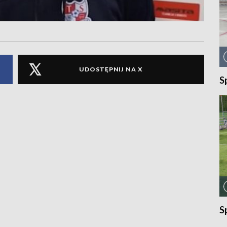
UDOSTĘPNIJ NA X
S
S