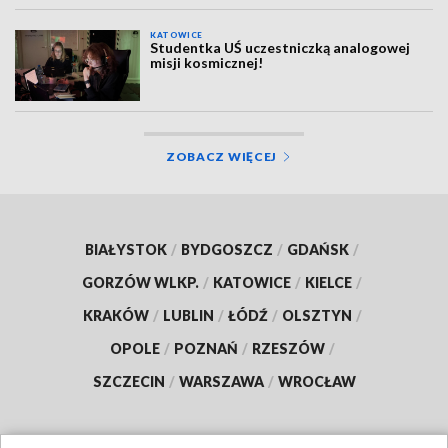
KATOWICE
Studentka UŚ uczestniczką analogowej
misji kosmicznej!
ZOBACZ WIĘCEJ
BIAŁYSTOK
/
BYDGOSZCZ
/
GDAŃSK
/
GORZÓW WLKP.
/
KATOWICE
/
KIELCE
/
KRAKÓW
/
LUBLIN
/
ŁÓDŹ
/
OLSZTYN
/
OPOLE
/
POZNAŃ
/
RZESZÓW
/
SZCZECIN
/
WARSZAWA
/
WROCŁAW