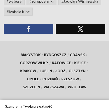
#wybory
#europosłanki
#Jadwiga Wiśniewska
#Izabela Kloc
BIAŁYSTOK
/
BYDGOSZCZ
/
GDAŃSK
/
GORZÓW WLKP.
/
KATOWICE
/
KIELCE
/
KRAKÓW
/
LUBLIN
/
ŁÓDŹ
/
OLSZTYN
/
OPOLE
/
POZNAŃ
/
RZESZÓW
/
SZCZECIN
/
WARSZAWA
/
WROCŁAW
Szanujemy Twoją prywatność