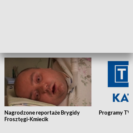
Aktualności sprzed lat
Z historią w tl
INNE
Nagrodzone reportaże Brygidy
Programy TVP
Frosztęgi-Kmiecik