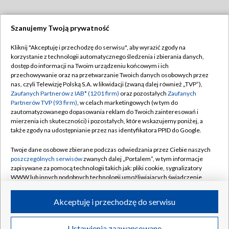
Szanujemy Twoją prywatność
Dołącz do nas:
Kliknij "Akceptuję i przechodzę do serwisu", aby wyrazić zgody na
korzystanie z technologii automatycznego śledzenia i zbierania danych,
TVP
dostęp do informacji na Twoim urządzeniu końcowym i ich
Abonament TVP
przechowywanie oraz na przetwarzanie Twoich danych osobowych przez
Regulamin TVP
nas, czyli Telewizję Polską S.A. w likwidacji (zwaną dalej również „TVP”),
Emisja w TVP
Polityka prywatności
Zaufanych Partnerów z IAB* (1201 firm)
oraz pozostałych
Zaufanych
Partnerów TVP (93 firm)
, w celach marketingowych (w tym do
Centrum informacji TVP
Moje zgody
zautomatyzowanego dopasowania reklam do Twoich zainteresowań i
mierzenia ich skuteczności) i pozostałych, które wskazujemy poniżej, a
Naziemna Telewizja Cyfrowa
Pomoc
także zgody na udostępnianie przez nas identyfikatora PPID do Google.
Sklep TVP
Biuro reklamy
Twoje dane osobowe zbierane podczas odwiedzania przez Ciebie naszych
Rada Programowa
Kontakt
poszczególnych serwisów
zwanych dalej „Portalem”, w tym informacje
zapisywane za pomocą technologii takich jak: pliki cookie, sygnalizatory
System NOS
WWW lub innych podobnych technologii umożliwiających świadczenie
dopasowanych i bezpiecznych usług, personalizację treści oraz reklam,
Informacje o nadawcy
Kanały
udostępnianie funkcji mediów społecznościowych oraz analizowanie
Akceptuję i przechodzę do serwisu
ruchu w Internecie.
Program dla prasy
©2026 Telewizja Polska S.A. w likwidacji
Biuro Reklamy
Twoje dane osobowe zbierane podczas odwiedzania przez Ciebie
Ustawienia zaawansowane