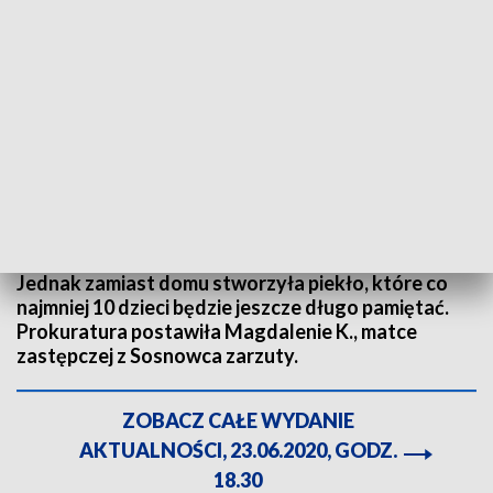
Prokuratura postawiła matce zastępczej dwa zarzuty. Fot. TVP3 Katowice
Miała być jak matka i zadbać o dzieci odebrane innej
rodzinie. Kochać jak swoje i dbać jak o własne.
Jednak zamiast domu stworzyła piekło, które co
najmniej 10 dzieci będzie jeszcze długo pamiętać.
Prokuratura postawiła Magdalenie K., matce
zastępczej z Sosnowca zarzuty.
ZOBACZ CAŁE WYDANIE
AKTUALNOŚCI, 23.06.2020, GODZ.
18.30