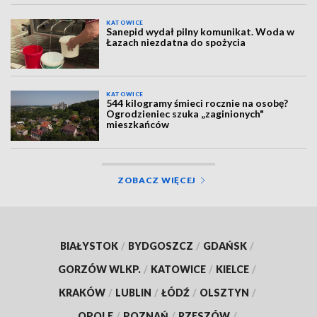
KATOWICE
Sanepid wydał pilny komunikat. Woda w
Łazach niezdatna do spożycia
KATOWICE
544 kilogramy śmieci rocznie na osobę?
Ogrodzieniec szuka „zaginionych"
mieszkańców
ZOBACZ WIĘCEJ
BIAŁYSTOK
/
BYDGOSZCZ
/
GDAŃSK
/
GORZÓW WLKP.
/
KATOWICE
/
KIELCE
/
KRAKÓW
/
LUBLIN
/
ŁÓDŹ
/
OLSZTYN
/
OPOLE
/
POZNAŃ
/
RZESZÓW
/