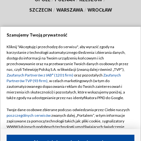
SZCZECIN
/
WARSZAWA
/
WROCŁAW
Szanujemy Twoją prywatność
Dołącz do nas:
Kliknij "Akceptuję i przechodzę do serwisu", aby wyrazić zgody na
korzystanie z technologii automatycznego śledzenia i zbierania danych,
TVP
dostęp do informacji na Twoim urządzeniu końcowym i ich
Abonament TVP
przechowywanie oraz na przetwarzanie Twoich danych osobowych przez
Regulamin TVP
nas, czyli Telewizję Polską S.A. w likwidacji (zwaną dalej również „TVP”),
Emisja w TVP
Polityka prywatności
Zaufanych Partnerów z IAB* (1201 firm)
oraz pozostałych
Zaufanych
Partnerów TVP (93 firm)
, w celach marketingowych (w tym do
Centrum informacji TVP
Moje zgody
zautomatyzowanego dopasowania reklam do Twoich zainteresowań i
mierzenia ich skuteczności) i pozostałych, które wskazujemy poniżej, a
Naziemna Telewizja Cyfrowa
Pomoc
także zgody na udostępnianie przez nas identyfikatora PPID do Google.
Sklep TVP
Biuro reklamy
Twoje dane osobowe zbierane podczas odwiedzania przez Ciebie naszych
Rada Programowa
Kontakt
poszczególnych serwisów
zwanych dalej „Portalem”, w tym informacje
zapisywane za pomocą technologii takich jak: pliki cookie, sygnalizatory
System NOS
WWW lub innych podobnych technologii umożliwiających świadczenie
dopasowanych i bezpiecznych usług, personalizację treści oraz reklam,
Informacje o nadawcy
Kanały
udostępnianie funkcji mediów społecznościowych oraz analizowanie