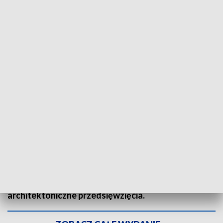
W Katowicach ma powstać ponad 3 tys. nowych mieszkań. Fot. TVP3 Katowice
Nowe osiedle i ponad 3 tys. nowych mieszkań.
Katowice otwierają projekt „Nowy Wełnowiec”. To
rekultywacja i rewitalizacja ponad 25 ha
poprzemysłowych terenów w stolicy Górnego
Śląska. W Międzynarodowym Centrum
Kongresowym odbyła się konferencja, podczas
której omawiano kwestie techniczne i
architektoniczne przedsięwzięcia.