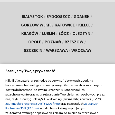
BIAŁYSTOK
/
BYDGOSZCZ
/
GDAŃSK
/
GORZÓW WLKP.
/
KATOWICE
/
KIELCE
/
KRAKÓW
/
LUBLIN
/
ŁÓDŹ
/
OLSZTYN
/
OPOLE
/
POZNAŃ
/
RZESZÓW
/
SZCZECIN
/
WARSZAWA
/
WROCŁAW
Szanujemy Twoją prywatność
Dołącz do nas:
Kliknij "Akceptuję i przechodzę do serwisu", aby wyrazić zgody na
korzystanie z technologii automatycznego śledzenia i zbierania danych,
TVP
dostęp do informacji na Twoim urządzeniu końcowym i ich
Abonament TVP
przechowywanie oraz na przetwarzanie Twoich danych osobowych przez
Regulamin TVP
nas, czyli Telewizję Polską S.A. w likwidacji (zwaną dalej również „TVP”),
Emisja w TVP
Polityka prywatności
Zaufanych Partnerów z IAB* (1201 firm)
oraz pozostałych
Zaufanych
Partnerów TVP (93 firm)
, w celach marketingowych (w tym do
Centrum informacji TVP
Moje zgody
zautomatyzowanego dopasowania reklam do Twoich zainteresowań i