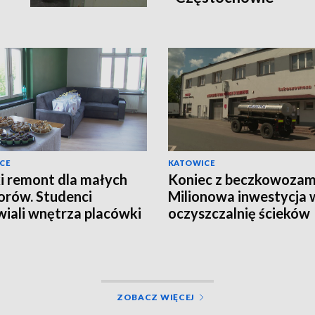
CE
KATOWICE
i remont dla małych
Koniec z beczkowozam
orów. Studenci
Milionowa inwestycja 
iali wnętrza placówki
oczyszczalnię ścieków
kuńczo-wychowawczej
ZOBACZ WIĘCEJ