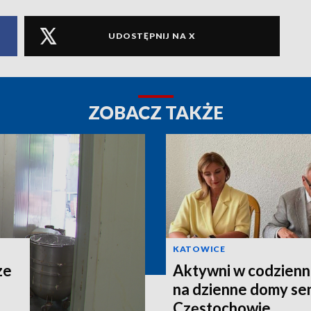
UDOSTĘPNIJ NA X
ZOBACZ TAKŻE
KATOWICE
ze
Aktywni w codzienno
na dzienne domy se
Częstochowie