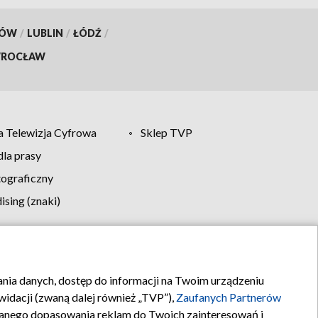
KÓW
/
LUBLIN
/
ŁÓDŹ
/
ROCŁAW
 Telewizja Cyfrowa
Sklep TVP
la prasy
tograficzny
sing (znaki)
klamy
Kontakt
rania danych, dostęp do informacji na Twoim urządzeniu
idacji (zwaną dalej również „TVP”),
Zaufanych Partnerów
anego dopasowania reklam do Twoich zainteresowań i