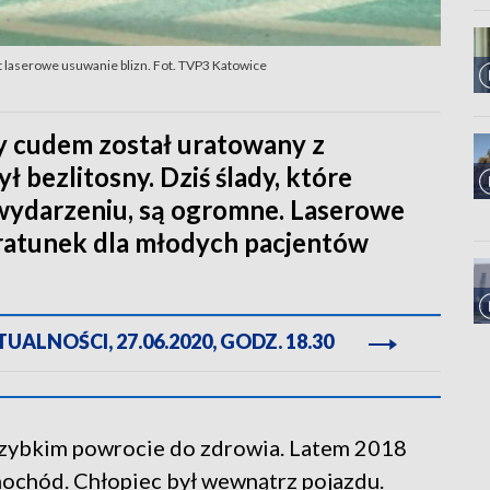
st laserowe usuwanie blizn. Fot. TVP3 Katowice
dy cudem został uratowany z
 bezlitosny. Dziś ślady, które
 wydarzeniu, są ogromne. Laserowe
ratunek dla młodych pacjentów
ALNOŚCI, 27.06.2020, GODZ. 18.30
 szybkim powrocie do zdrowia. Latem 2018
amochód. Chłopiec był wewnątrz pojazdu.