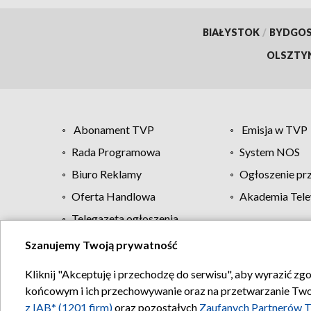
BIAŁYSTOK
/
BYDGO
OLSZTY
Abonament TVP
Emisja w TVP
Rada Programowa
System NOS
Biuro Reklamy
Ogłoszenie pr
Oferta Handlowa
Akademia Tele
Telegazeta ogłoszenia
Szanujemy Twoją prywatność
Regulamin TVP
Kliknij "Akceptuję i przechodzę do serwisu", aby wyrazić zg
końcowym i ich przechowywanie oraz na przetwarzanie Twoich
z IAB* (1201 firm)
oraz pozostałych
Zaufanych Partnerów T