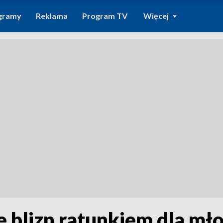
gramy
Reklama
Program TV
Więcej
 blizn ratunkiem dla mł