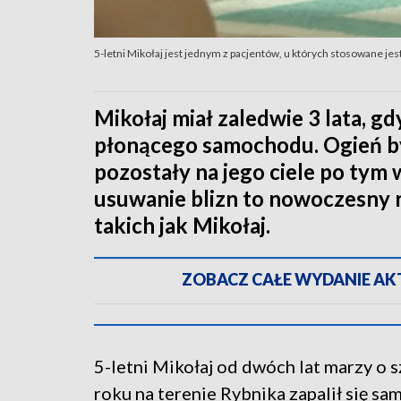
5-letni Mikołaj jest jednym z pacjentów, u których stosowane je
Mikołaj miał zaledwie 3 lata, g
płonącego samochodu. Ogień był
pozostały na jego ciele po tym
usuwanie blizn to nowoczesny 
takich jak Mikołaj.
ZOBACZ CAŁE WYDANIE AKTU
5-letni Mikołaj od dwóch lat marzy o
roku na terenie Rybnika zapalił się s