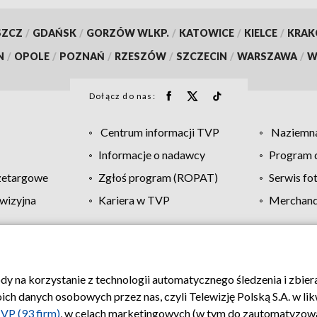
SZCZ
/
GDAŃSK
/
GORZÓW WLKP.
/
KATOWICE
/
KIELCE
/
KRA
N
/
OPOLE
/
POZNAŃ
/
RZESZÓW
/
SZCZECIN
/
WARSZAWA
/
W
Dołącz do nas:
Centrum informacji TVP
Naziemna
Informacje o nadawcy
Program d
zetargowe
Zgłoś program (ROPAT)
Serwis fo
wizyjna
Kariera w TVP
Merchandi
Polityka prywatności
Moje zgody
Pomoc
Biuro re
ody na korzystanie z technologii automatycznego śledzenia i zbie
 danych osobowych przez nas, czyli Telewizję Polską S.A. w likw
VP (93 firm)
, w celach marketingowych (w tym do zautomatyzow