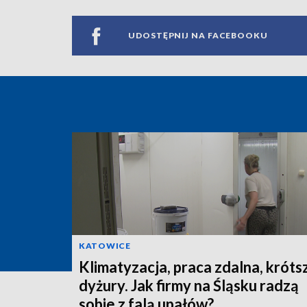
UDOSTĘPNIJ NA FACEBOOKU
KATOWICE
Klimatyzacja, praca zdalna, króts
dyżury. Jak firmy na Śląsku radzą
sobie z falą upałów?