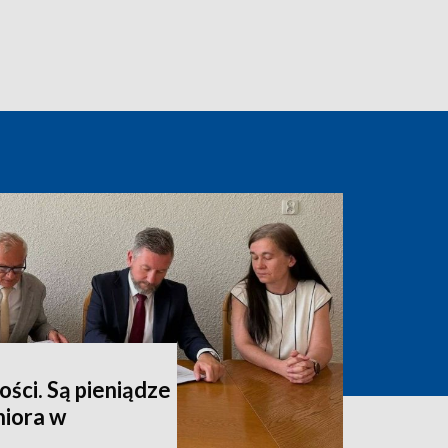
ści. Są pieniądze
niora w