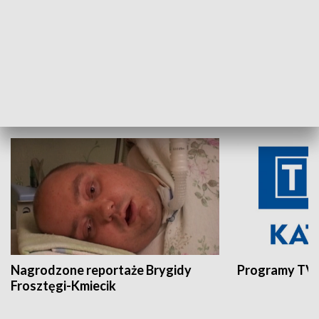
Aktualności sprzed lat
Z historią w tl
INNE
Nagrodzone reportaże Brygidy
Programy TVP
Frosztęgi-Kmiecik