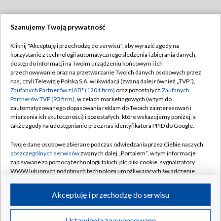
Szanujemy Twoją prywatność
Dołącz do nas:
Kliknij "Akceptuję i przechodzę do serwisu", aby wyrazić zgody na
korzystanie z technologii automatycznego śledzenia i zbierania danych,
TVP
dostęp do informacji na Twoim urządzeniu końcowym i ich
Abonament TVP
przechowywanie oraz na przetwarzanie Twoich danych osobowych przez
Regulamin TVP
nas, czyli Telewizję Polską S.A. w likwidacji (zwaną dalej również „TVP”),
Emisja w TVP
Polityka prywatności
Zaufanych Partnerów z IAB* (1201 firm)
oraz pozostałych
Zaufanych
Partnerów TVP (93 firm)
, w celach marketingowych (w tym do
Centrum informacji TVP
Moje zgody
zautomatyzowanego dopasowania reklam do Twoich zainteresowań i
mierzenia ich skuteczności) i pozostałych, które wskazujemy poniżej, a
Naziemna Telewizja Cyfrowa
Pomoc
także zgody na udostępnianie przez nas identyfikatora PPID do Google.
Sklep TVP
Biuro reklamy
Twoje dane osobowe zbierane podczas odwiedzania przez Ciebie naszych
Rada Programowa
Kontakt
poszczególnych serwisów
zwanych dalej „Portalem”, w tym informacje
zapisywane za pomocą technologii takich jak: pliki cookie, sygnalizatory
System NOS
WWW lub innych podobnych technologii umożliwiających świadczenie
dopasowanych i bezpiecznych usług, personalizację treści oraz reklam,
Informacje o nadawcy
Kanały
udostępnianie funkcji mediów społecznościowych oraz analizowanie
Akceptuję i przechodzę do serwisu
ruchu w Internecie.
Program dla prasy
©2026 Telewizja Polska S.A. w likwidacji
Biuro Reklamy
Twoje dane osobowe zbierane podczas odwiedzania przez Ciebie
Ustawienia zaawansowane