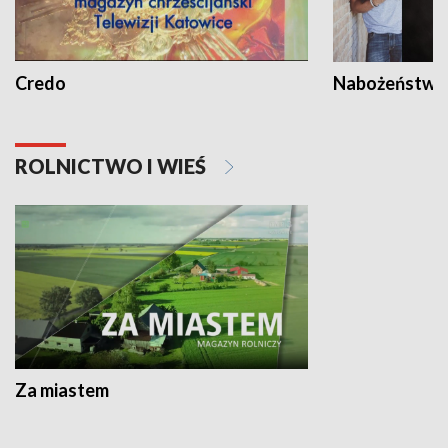
Credo
Nabożeństwa 
ROLNICTWO I WIEŚ
Za miastem