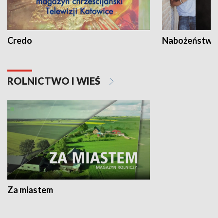
Credo
Nabożeństwa 
ROLNICTWO I WIEŚ
Za miastem