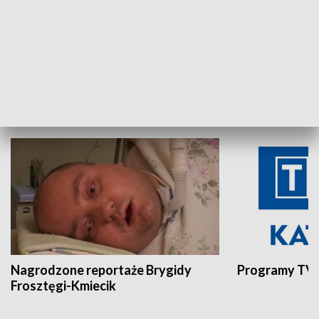
Aktualności sprzed lat
Z historią w tl
INNE
Nagrodzone reportaże Brygidy
Programy TVP
Frosztęgi-Kmiecik