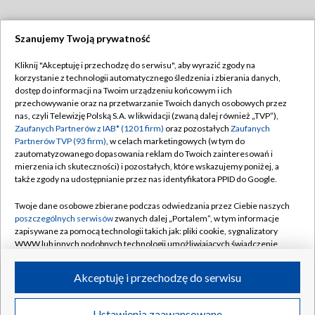
Szanujemy Twoją prywatność
Dołącz do nas:
Kliknij "Akceptuję i przechodzę do serwisu", aby wyrazić zgody na
korzystanie z technologii automatycznego śledzenia i zbierania danych,
TVP
dostęp do informacji na Twoim urządzeniu końcowym i ich
Abonament TVP
przechowywanie oraz na przetwarzanie Twoich danych osobowych przez
Regulamin TVP
nas, czyli Telewizję Polską S.A. w likwidacji (zwaną dalej również „TVP”),
Emisja w TVP
Polityka prywatności
Zaufanych Partnerów z IAB* (1201 firm)
oraz pozostałych
Zaufanych
Partnerów TVP (93 firm)
, w celach marketingowych (w tym do
Centrum informacji TVP
Moje zgody
zautomatyzowanego dopasowania reklam do Twoich zainteresowań i
mierzenia ich skuteczności) i pozostałych, które wskazujemy poniżej, a
Naziemna Telewizja Cyfrowa
Pomoc
także zgody na udostępnianie przez nas identyfikatora PPID do Google.
Sklep TVP
Biuro reklamy
Twoje dane osobowe zbierane podczas odwiedzania przez Ciebie naszych
Rada Programowa
Kontakt
poszczególnych serwisów
zwanych dalej „Portalem”, w tym informacje
zapisywane za pomocą technologii takich jak: pliki cookie, sygnalizatory
System NOS
WWW lub innych podobnych technologii umożliwiających świadczenie
dopasowanych i bezpiecznych usług, personalizację treści oraz reklam,
Informacje o nadawcy
Kanały
udostępnianie funkcji mediów społecznościowych oraz analizowanie
Akceptuję i przechodzę do serwisu
ruchu w Internecie.
Program dla prasy
©2026 Telewizja Polska S.A. w likwidacji
Biuro Reklamy
Twoje dane osobowe zbierane podczas odwiedzania przez Ciebie
Ustawienia zaawansowane