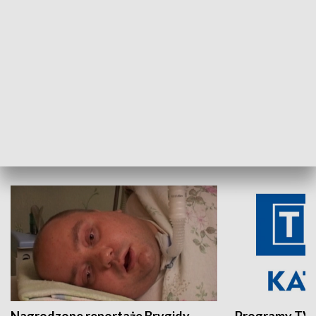
Aktualności sprzed lat
Z historią w tl
INNE