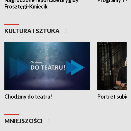
Nagrodzone reportaże Brygidy
Programy TVP
Frosztęgi-Kmiecik
KULTURA I SZTUKA
Chodźmy do teatru!
Portret subi
MNIEJSZOŚCI