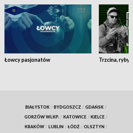
Łowcy pasjonatów
Trzcina, ryby 
BIAŁYSTOK
/
BYDGOSZCZ
/
GDAŃSK
/
GORZÓW WLKP.
/
KATOWICE
/
KIELCE
/
KRAKÓW
/
LUBLIN
/
ŁÓDŹ
/
OLSZTYN
/