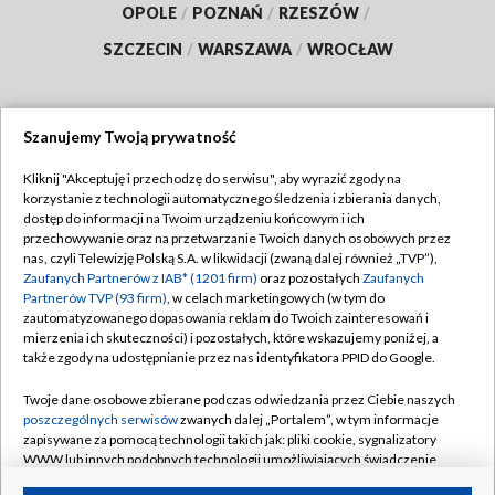
OPOLE
/
POZNAŃ
/
RZESZÓW
/
SZCZECIN
/
WARSZAWA
/
WROCŁAW
Szanujemy Twoją prywatność
Dołącz do nas:
Kliknij "Akceptuję i przechodzę do serwisu", aby wyrazić zgody na
korzystanie z technologii automatycznego śledzenia i zbierania danych,
TVP
dostęp do informacji na Twoim urządzeniu końcowym i ich
Abonament TVP
przechowywanie oraz na przetwarzanie Twoich danych osobowych przez
Regulamin TVP
nas, czyli Telewizję Polską S.A. w likwidacji (zwaną dalej również „TVP”),
Emisja w TVP
Polityka prywatności
Zaufanych Partnerów z IAB* (1201 firm)
oraz pozostałych
Zaufanych
Partnerów TVP (93 firm)
, w celach marketingowych (w tym do
Centrum informacji TVP
Moje zgody
zautomatyzowanego dopasowania reklam do Twoich zainteresowań i
mierzenia ich skuteczności) i pozostałych, które wskazujemy poniżej, a
Naziemna Telewizja Cyfrowa
Pomoc
także zgody na udostępnianie przez nas identyfikatora PPID do Google.
Sklep TVP
Biuro reklamy
Twoje dane osobowe zbierane podczas odwiedzania przez Ciebie naszych
Rada Programowa
Kontakt
poszczególnych serwisów
zwanych dalej „Portalem”, w tym informacje
zapisywane za pomocą technologii takich jak: pliki cookie, sygnalizatory
System NOS
WWW lub innych podobnych technologii umożliwiających świadczenie
dopasowanych i bezpiecznych usług, personalizację treści oraz reklam,
Informacje o nadawcy
Kanały