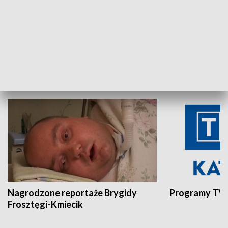
Aktualności sprzed lat
Z historią w tl
INNE
Nagrodzone reportaże Brygidy
Programy TVP
Frosztęgi-Kmiecik