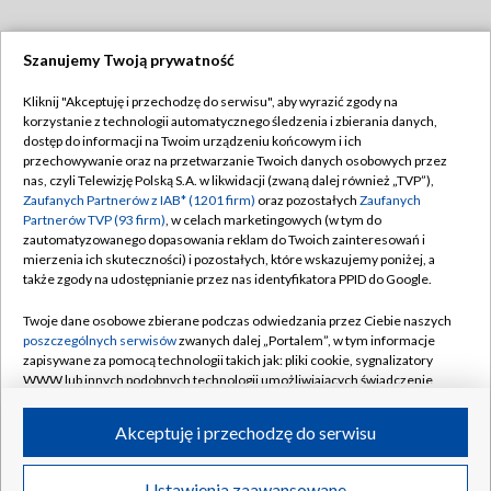
Szanujemy Twoją prywatność
Dołącz do nas:
Kliknij "Akceptuję i przechodzę do serwisu", aby wyrazić zgody na
korzystanie z technologii automatycznego śledzenia i zbierania danych,
TVP
dostęp do informacji na Twoim urządzeniu końcowym i ich
Abonament TVP
przechowywanie oraz na przetwarzanie Twoich danych osobowych przez
Regulamin TVP
nas, czyli Telewizję Polską S.A. w likwidacji (zwaną dalej również „TVP”),
Emisja w TVP
Polityka prywatności
Zaufanych Partnerów z IAB* (1201 firm)
oraz pozostałych
Zaufanych
Partnerów TVP (93 firm)
, w celach marketingowych (w tym do
Centrum informacji TVP
Moje zgody
zautomatyzowanego dopasowania reklam do Twoich zainteresowań i
mierzenia ich skuteczności) i pozostałych, które wskazujemy poniżej, a
Naziemna Telewizja Cyfrowa
Pomoc
także zgody na udostępnianie przez nas identyfikatora PPID do Google.
Sklep TVP
Biuro reklamy
Twoje dane osobowe zbierane podczas odwiedzania przez Ciebie naszych
Rada Programowa
Kontakt
poszczególnych serwisów
zwanych dalej „Portalem”, w tym informacje
zapisywane za pomocą technologii takich jak: pliki cookie, sygnalizatory
System NOS
WWW lub innych podobnych technologii umożliwiających świadczenie
dopasowanych i bezpiecznych usług, personalizację treści oraz reklam,
Informacje o nadawcy
Kanały
udostępnianie funkcji mediów społecznościowych oraz analizowanie
Akceptuję i przechodzę do serwisu
ruchu w Internecie.
Program dla prasy
©2026 Telewizja Polska S.A. w likwidacji
Biuro Reklamy
Twoje dane osobowe zbierane podczas odwiedzania przez Ciebie
Ustawienia zaawansowane