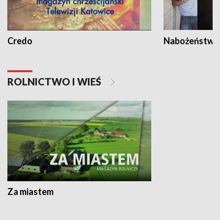
Credo
Nabożeństwa 
ROLNICTWO I WIEŚ
Za miastem