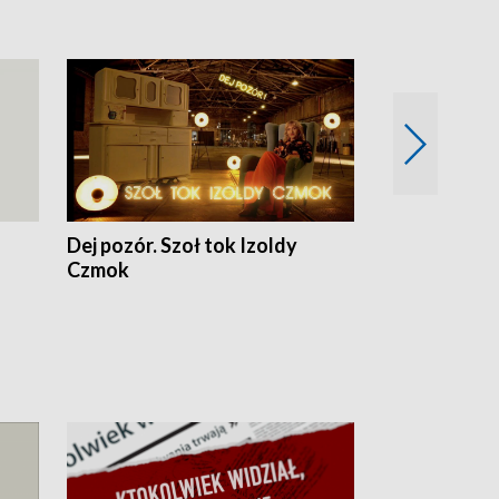
Dej pozór. Szoł tok Izoldy
Dzień z blisk
Czmok