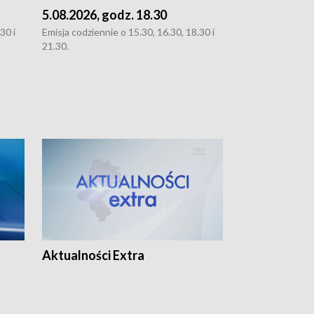
5.08.2026, godz. 18.30
4.08.2026, g
30 i
Emisja codziennie o 15.30, 16.30, 18.30 i
Emisja codziennie
21.30.
21.30.
Aktualności Extra