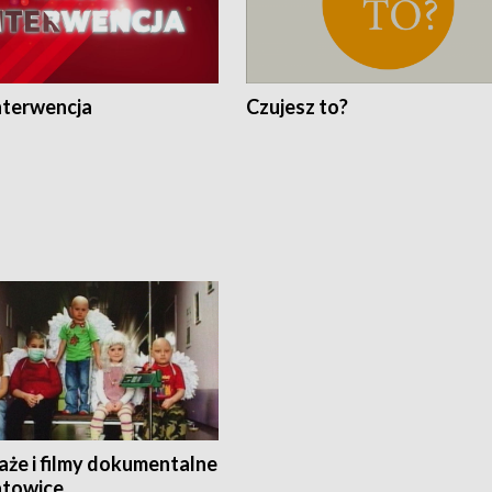
nterwencja
Czujesz to?
aże i filmy dokumentalne
towice