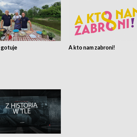
 gotuje
A kto nam zabroni!