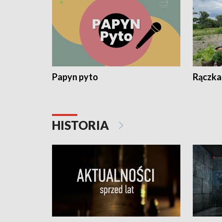
Papyn pyto
Rączka
HISTORIA