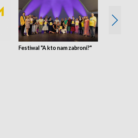
Festiwal "A kto nam zabroni?"
Mikrokosmo