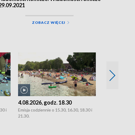
 29.09.2021
ZOBACZ WIĘCEJ
4.08.2026, godz. 18.30
3.08.2026, g
30 i
Emisja codziennie o 15.30, 16.30, 18.30 i
Emisja codziennie
21.30.
oraz 21.30