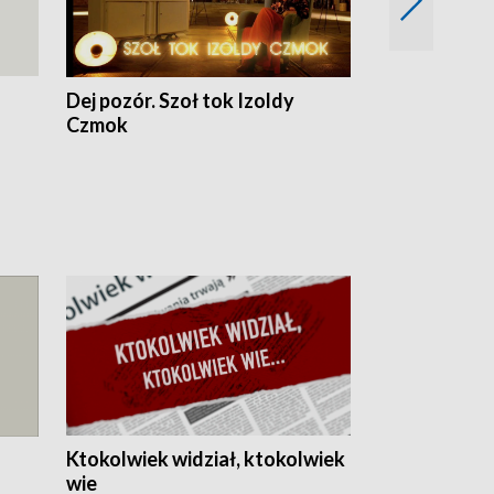
Dej pozór. Szoł tok Izoldy
Dzień z blisk
Czmok
Ktokolwiek widział, ktokolwiek
wie