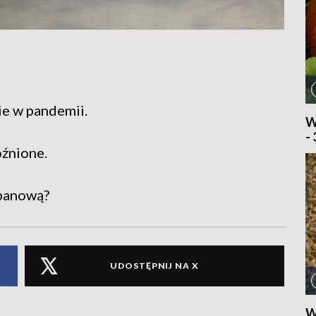
ie w pandemii.
W
-
óźnione.
zpanową?
UDOSTĘPNIJ NA X
W