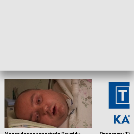
Aktualności sprzed lat
Z historią w tl
INNE