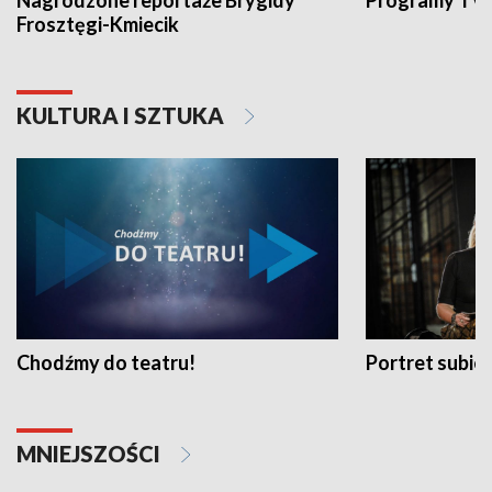
Nagrodzone reportaże Brygidy
Programy TVP
Frosztęgi-Kmiecik
KULTURA I SZTUKA
Chodźmy do teatru!
Portret subi
MNIEJSZOŚCI