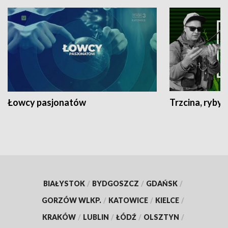
Łowcy pasjonatów
Trzcina, ryby 
BIAŁYSTOK
/
BYDGOSZCZ
/
GDAŃSK
/
GORZÓW WLKP.
/
KATOWICE
/
KIELCE
/
KRAKÓW
/
LUBLIN
/
ŁÓDŹ
/
OLSZTYN
/