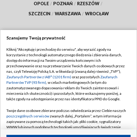
OPOLE
/
POZNAŃ
/
RZESZÓW
/
SZCZECIN
/
WARSZAWA
/
WROCŁAW
Szanujemy Twoją prywatność
Dołącz do nas:
Kliknij "Akceptuję i przechodzę do serwisu", aby wyrazić zgody na
korzystanie z technologii automatycznego śledzenia i zbierania danych,
TVP
dostęp do informacji na Twoim urządzeniu końcowym i ich
Abonament TVP
przechowywanie oraz na przetwarzanie Twoich danych osobowych przez
Regulamin TVP
nas, czyli Telewizję Polską S.A. w likwidacji (zwaną dalej również „TVP”),
Emisja w TVP
Polityka prywatności
Zaufanych Partnerów z IAB* (1201 firm)
oraz pozostałych
Zaufanych
Partnerów TVP (93 firm)
, w celach marketingowych (w tym do
Centrum informacji TVP
Moje zgody
zautomatyzowanego dopasowania reklam do Twoich zainteresowań i
mierzenia ich skuteczności) i pozostałych, które wskazujemy poniżej, a
Naziemna Telewizja Cyfrowa
Pomoc
także zgody na udostępnianie przez nas identyfikatora PPID do Google.
Sklep TVP
Biuro reklamy
Twoje dane osobowe zbierane podczas odwiedzania przez Ciebie naszych
Rada Programowa
Kontakt
poszczególnych serwisów
zwanych dalej „Portalem”, w tym informacje
zapisywane za pomocą technologii takich jak: pliki cookie, sygnalizatory
System NOS
WWW lub innych podobnych technologii umożliwiających świadczenie
dopasowanych i bezpiecznych usług, personalizację treści oraz reklam,
Informacje o nadawcy
Kanały