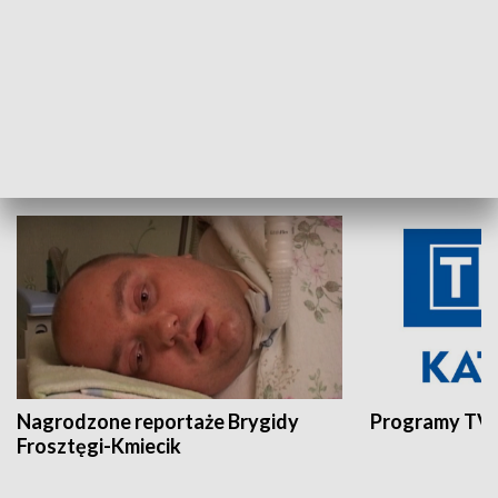
Aktualności sprzed lat
Z historią w tl
INNE
Nagrodzone reportaże Brygidy
Programy TVP
Frosztęgi-Kmiecik