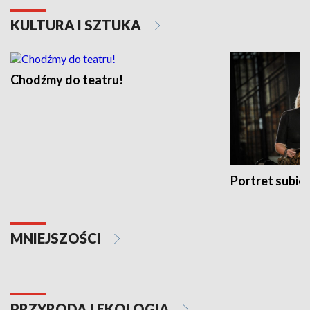
KULTURA I SZTUKA
Chodźmy do teatru!
Portret subi
MNIEJSZOŚCI
PRZYRODA I EKOLOGIA