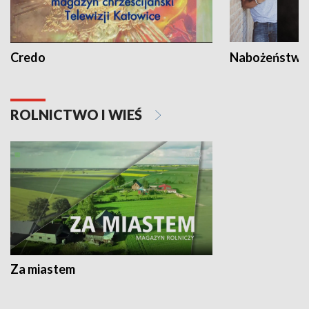
Credo
Nabożeństwa 
ROLNICTWO I WIEŚ
Za miastem