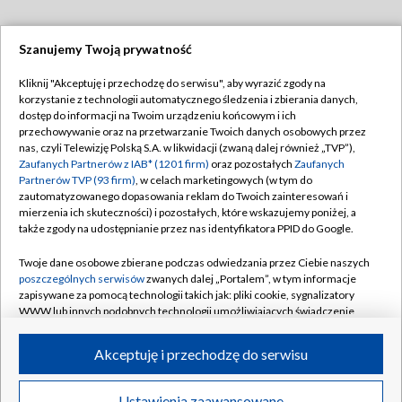
Szanujemy Twoją prywatność
Dołącz do nas:
Kliknij "Akceptuję i przechodzę do serwisu", aby wyrazić zgody na
korzystanie z technologii automatycznego śledzenia i zbierania danych,
TVP
dostęp do informacji na Twoim urządzeniu końcowym i ich
Abonament TVP
przechowywanie oraz na przetwarzanie Twoich danych osobowych przez
Regulamin TVP
nas, czyli Telewizję Polską S.A. w likwidacji (zwaną dalej również „TVP”),
Emisja w TVP
Polityka prywatności
Zaufanych Partnerów z IAB* (1201 firm)
oraz pozostałych
Zaufanych
Partnerów TVP (93 firm)
, w celach marketingowych (w tym do
Centrum informacji TVP
Moje zgody
zautomatyzowanego dopasowania reklam do Twoich zainteresowań i
mierzenia ich skuteczności) i pozostałych, które wskazujemy poniżej, a
Naziemna Telewizja Cyfrowa
Pomoc
także zgody na udostępnianie przez nas identyfikatora PPID do Google.
Sklep TVP
Biuro reklamy
Twoje dane osobowe zbierane podczas odwiedzania przez Ciebie naszych
Rada Programowa
Kontakt
poszczególnych serwisów
zwanych dalej „Portalem”, w tym informacje
zapisywane za pomocą technologii takich jak: pliki cookie, sygnalizatory
System NOS
WWW lub innych podobnych technologii umożliwiających świadczenie
dopasowanych i bezpiecznych usług, personalizację treści oraz reklam,
Informacje o nadawcy
Kanały
udostępnianie funkcji mediów społecznościowych oraz analizowanie
Akceptuję i przechodzę do serwisu
ruchu w Internecie.
Program dla prasy
©2026 Telewizja Polska S.A. w likwidacji
Biuro Reklamy
Twoje dane osobowe zbierane podczas odwiedzania przez Ciebie
Ustawienia zaawansowane