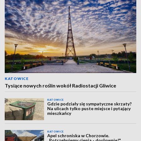
KATOWICE
Tysiące nowych roślin wokół Radiostacji Gliwice
KATOWICE
Gdzie podziały się sympatyczne skrzaty?
Na ulicach tylko puste miejsce i pytający
mieszkańcy
KATOWICE
Apel schroniska w Chorzowie.
„Potrzebujemy cienia - dosłownie!"