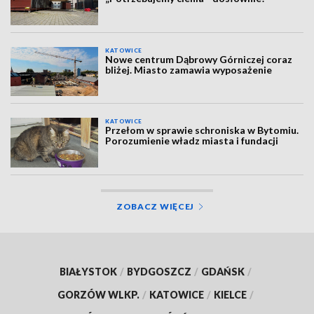
KATOWICE
Nowe centrum Dąbrowy Górniczej coraz
bliżej. Miasto zamawia wyposażenie
KATOWICE
Przełom w sprawie schroniska w Bytomiu.
Porozumienie władz miasta i fundacji
ZOBACZ WIĘCEJ
BIAŁYSTOK
/
BYDGOSZCZ
/
GDAŃSK
/
GORZÓW WLKP.
/
KATOWICE
/
KIELCE
/