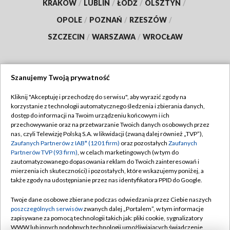
KRAKÓW
/
LUBLIN
/
ŁÓDŹ
/
OLSZTYN
/
OPOLE
/
POZNAŃ
/
RZESZÓW
/
SZCZECIN
/
WARSZAWA
/
WROCŁAW
Szanujemy Twoją prywatność
Dołącz do nas:
Kliknij "Akceptuję i przechodzę do serwisu", aby wyrazić zgody na
korzystanie z technologii automatycznego śledzenia i zbierania danych,
TVP
dostęp do informacji na Twoim urządzeniu końcowym i ich
Abonament TVP
przechowywanie oraz na przetwarzanie Twoich danych osobowych przez
Regulamin TVP
nas, czyli Telewizję Polską S.A. w likwidacji (zwaną dalej również „TVP”),
Emisja w TVP
Polityka prywatności
Zaufanych Partnerów z IAB* (1201 firm)
oraz pozostałych
Zaufanych
Partnerów TVP (93 firm)
, w celach marketingowych (w tym do
Centrum informacji TVP
Moje zgody
zautomatyzowanego dopasowania reklam do Twoich zainteresowań i
mierzenia ich skuteczności) i pozostałych, które wskazujemy poniżej, a
Naziemna Telewizja Cyfrowa
Pomoc
także zgody na udostępnianie przez nas identyfikatora PPID do Google.
Sklep TVP
Biuro reklamy
Twoje dane osobowe zbierane podczas odwiedzania przez Ciebie naszych
Rada Programowa
Kontakt
poszczególnych serwisów
zwanych dalej „Portalem”, w tym informacje
zapisywane za pomocą technologii takich jak: pliki cookie, sygnalizatory
System NOS
WWW lub innych podobnych technologii umożliwiających świadczenie