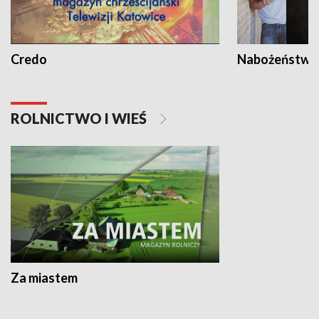
Credo
Nabożeństwa 
ROLNICTWO I WIEŚ
Za miastem