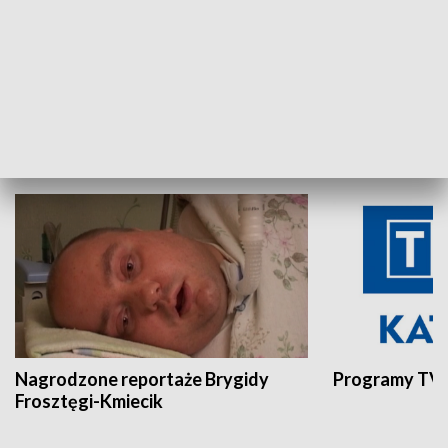
Aktualności sprzed lat
Z historią w tl
INNE
Nagrodzone reportaże Brygidy
Programy TVP
Frosztęgi-Kmiecik