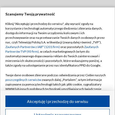
Szanujemy Twoją prywatność
Dołącz do nas:
Kliknij "Akceptuję i przechodzę do serwisu", aby wyrazić zgody na
korzystanie z technologii automatycznego śledzenia i zbierania danych,
TVP
dostęp do informacji na Twoim urządzeniu końcowym i ich
Abonament TVP
przechowywanie oraz na przetwarzanie Twoich danych osobowych przez
Regulamin TVP
nas, czyli Telewizję Polską S.A. w likwidacji (zwaną dalej również „TVP”),
Emisja w TVP
Polityka prywatności
Zaufanych Partnerów z IAB* (1201 firm)
oraz pozostałych
Zaufanych
Partnerów TVP (93 firm)
, w celach marketingowych (w tym do
Centrum informacji TVP
Moje zgody
zautomatyzowanego dopasowania reklam do Twoich zainteresowań i
mierzenia ich skuteczności) i pozostałych, które wskazujemy poniżej, a
Naziemna Telewizja Cyfrowa
Pomoc
także zgody na udostępnianie przez nas identyfikatora PPID do Google.
Sklep TVP
Biuro reklamy
Twoje dane osobowe zbierane podczas odwiedzania przez Ciebie naszych
Rada Programowa
Kontakt
poszczególnych serwisów
zwanych dalej „Portalem”, w tym informacje
zapisywane za pomocą technologii takich jak: pliki cookie, sygnalizatory
System NOS
WWW lub innych podobnych technologii umożliwiających świadczenie
dopasowanych i bezpiecznych usług, personalizację treści oraz reklam,
Informacje o nadawcy
Kanały
udostępnianie funkcji mediów społecznościowych oraz analizowanie
Akceptuję i przechodzę do serwisu
ruchu w Internecie.
Program dla prasy
©2026 Telewizja Polska S.A. w likwidacji
Biuro Reklamy
Twoje dane osobowe zbierane podczas odwiedzania przez Ciebie
Ustawienia zaawansowane