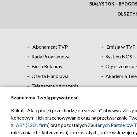
BIAŁYSTOK
/
BYDGO
OLSZTY
Abonament TVP
Emisja w TVP
Rada Programowa
System NOS
Biuro Reklamy
Ogłoszenie pr
Oferta Handlowa
Akademia Tele
Telegazeta ogłoszenia
Szanujemy Twoją prywatność
Regulamin TVP
Kliknij "Akceptuję i przechodzę do serwisu", aby wyrazić zg
końcowym i ich przechowywanie oraz na przetwarzanie Twoich
z IAB* (1201 firm)
oraz pozostałych
Zaufanych Partnerów T
mierzenia ich skuteczności) i pozostałych, które wskazujemy