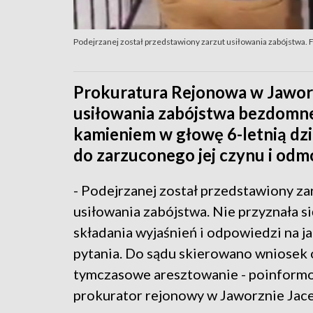
Podejrzanej został przedstawiony zarzut usiłowania zabójstwa. 
Prokuratura Rejonowa w Jaworz
usiłowania zabójstwa bezdomnej
kamieniem w głowę 6-letnią dzi
do zarzuconego jej czynu i odm
- Podejrzanej został przedstawiony za
usiłowania zabójstwa. Nie przyznała s
składania wyjaśnień i odpowiedzi na j
pytania. Do sądu skierowano wniosek o
tymczasowe aresztowanie - poinform
prokurator rejonowy w Jaworznie Jac