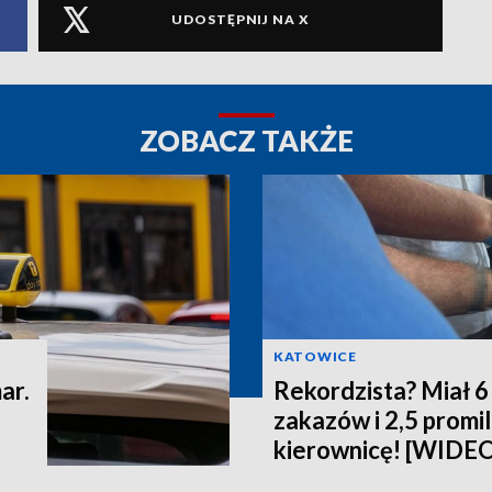
UDOSTĘPNIJ NA X
ZOBACZ TAKŻE
KATOWICE
ar.
Rekordzista? Miał 
zakazów i 2,5 promi
kierownicę! [WIDE