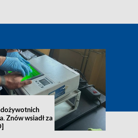
6 dożywotnich
la. Znów wsiadł za
O]