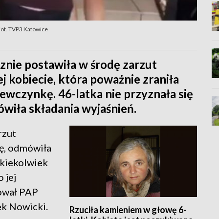
Fot. TVP3 Katowice
nie postawiła w środę zarzut
 kobiecie, która poważnie zraniła
ewczynkę. 46-latka nie przyznała się
ówiła składania wyjaśnień.
rzut
ię, odmówiła
akiekolwiek
 jej
ował PAP
ek Nowicki.
Rzuciła kamieniem w głowę 6-