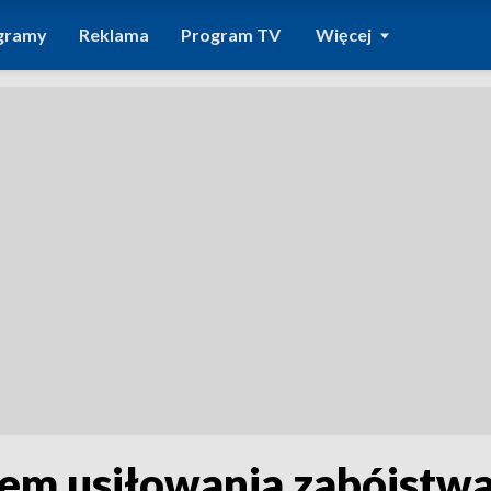
gramy
Reklama
Program TV
Więcej
em usiłowania zabójstwa 