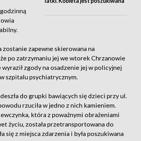
latki. Kobieta jest poszukiwana
ugodzinną
rowia
abilny.
a zostanie zapewne skierowana na
 że po zatrzymaniu jej we wtorek Chrzanowie
 wyraził zgody na osadzenie jej w policyjnej
 w szpitalu psychiatrycznym.
szła do grupki bawiących się dzieci przy ul.
powodu rzuciła w jedno z nich kamieniem.
iewczynka, która z poważnymi obrażeniami
wet życiu, została przetransportowana do
a się z miejsca zdarzenia i była poszukiwana