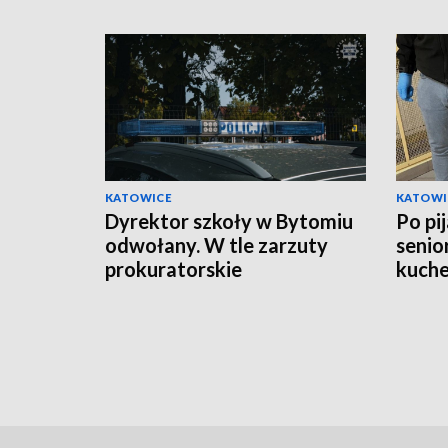
KATOWICE
KATOWI
Dyrektor szkoły w Bytomiu
Po pi
odwołany. W tle zarzuty
senio
prokuratorskie
kuche
oskar