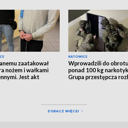
CE
KATOWICE
janemu zaatakował
Wprowadzili do obrot
ra nożem i wałkami
ponad 100 kg narkoty
nnymi. Jest akt
Grupa przestępcza roz
żenia
ZOBACZ WIĘCEJ