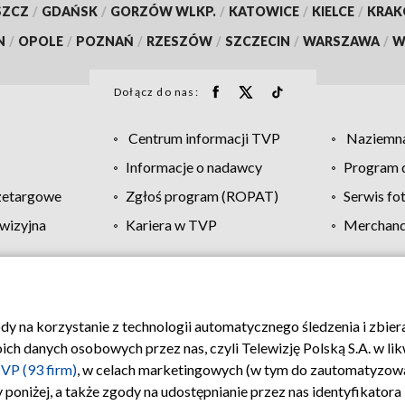
SZCZ
/
GDAŃSK
/
GORZÓW WLKP.
/
KATOWICE
/
KIELCE
/
KRA
N
/
OPOLE
/
POZNAŃ
/
RZESZÓW
/
SZCZECIN
/
WARSZAWA
/
W
Dołącz do nas:
Centrum informacji TVP
Naziemna
Informacje o nadawcy
Program d
zetargowe
Zgłoś program (ROPAT)
Serwis fo
wizyjna
Kariera w TVP
Merchandi
Polityka prywatności
Moje zgody
Pomoc
Biuro re
ody na korzystanie z technologii automatycznego śledzenia i zbie
 danych osobowych przez nas, czyli Telewizję Polską S.A. w likw
VP (93 firm)
, w celach marketingowych (w tym do zautomatyzow
 poniżej, a także zgody na udostępnianie przez nas identyfikator