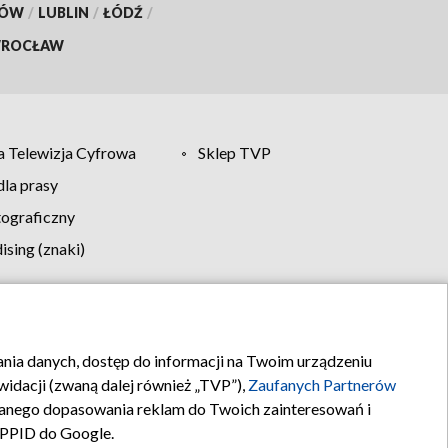
KÓW
/
LUBLIN
/
ŁÓDŹ
/
ROCŁAW
 Telewizja Cyfrowa
Sklep TVP
la prasy
tograficzny
sing (znaki)
klamy
Kontakt
rania danych, dostęp do informacji na Twoim urządzeniu
idacji (zwaną dalej również „TVP”),
Zaufanych Partnerów
anego dopasowania reklam do Twoich zainteresowań i
a PPID do Google.