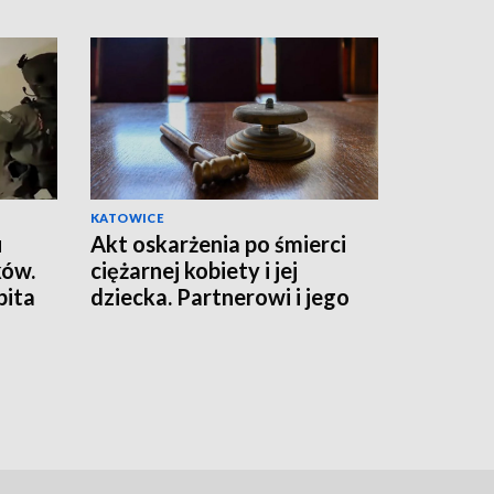
KATOWICE
u
Akt oskarżenia po śmierci
ków.
ciężarnej kobiety i jej
bita
dziecka. Partnerowi i jego
matce grozi więzienie