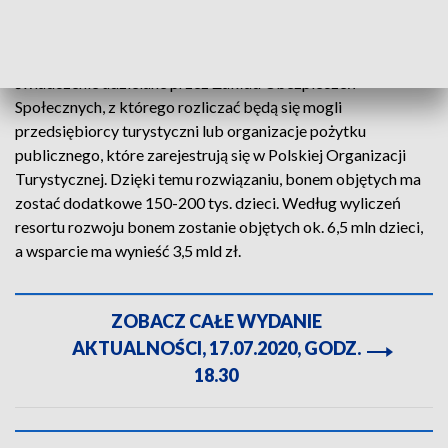
mającym przyznane prawo do świadczenia „500 plus”. Bon
turystyczny nie będzie miał formy gotówkowej, środki nie
będą wpłacane na konta rodziców. Będzie to cyfrowe
świadczenie udzielane przez Zakład Ubezpieczeń
Społecznych, z którego rozliczać będą się mogli
przedsiębiorcy turystyczni lub organizacje pożytku
publicznego, które zarejestrują się w Polskiej Organizacji
Turystycznej. Dzięki temu rozwiązaniu, bonem objętych ma
zostać dodatkowe 150-200 tys. dzieci. Według wyliczeń
resortu rozwoju bonem zostanie objętych ok. 6,5 mln dzieci,
a wsparcie ma wynieść 3,5 mld zł.
ZOBACZ CAŁE WYDANIE
AKTUALNOŚCI, 17.07.2020, GODZ.
18.30