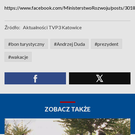
https://www.facebook.com/MinisterstwoRozwoju/posts/30
Źródło:
Aktualności TVP3 Katowice
#bon turystyczny
#Andrzej Duda
#prezydent
#wakacje
ZOBACZ TAKŻE