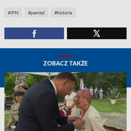
#IPN
#pamięć
#historia
ZOBACZ TAKŻE