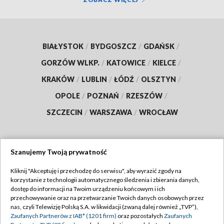
BIAŁYSTOK
/
BYDGOSZCZ
/
GDAŃSK
/
GORZÓW WLKP.
/
KATOWICE
/
KIELCE
/
KRAKÓW
/
LUBLIN
/
ŁÓDŹ
/
OLSZTYN
/
OPOLE
/
POZNAŃ
/
RZESZÓW
/
SZCZECIN
/
WARSZAWA
/
WROCŁAW
Szanujemy Twoją prywatność
Dołącz do nas:
Kliknij "Akceptuję i przechodzę do serwisu", aby wyrazić zgody na
korzystanie z technologii automatycznego śledzenia i zbierania danych,
TVP
dostęp do informacji na Twoim urządzeniu końcowym i ich
Abonament TVP
przechowywanie oraz na przetwarzanie Twoich danych osobowych przez
Regulamin TVP
nas, czyli Telewizję Polską S.A. w likwidacji (zwaną dalej również „TVP”),
Emisja w TVP
Polityka prywatności
Zaufanych Partnerów z IAB* (1201 firm)
oraz pozostałych
Zaufanych