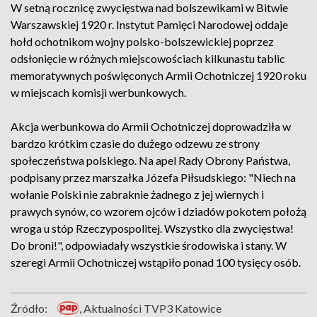
W setną rocznicę zwycięstwa nad bolszewikami w Bitwie
Warszawskiej 1920 r. Instytut Pamięci Narodowej oddaje
hołd ochotnikom wojny polsko-bolszewickiej poprzez
odsłonięcie w różnych miejscowościach kilkunastu tablic
memoratywnych poświęconych Armii Ochotniczej 1920 roku
w miejscach komisji werbunkowych.
Akcja werbunkowa do Armii Ochotniczej doprowadziła w
bardzo krótkim czasie do dużego odzewu ze strony
społeczeństwa polskiego. Na apel Rady Obrony Państwa,
podpisany przez marszałka Józefa Piłsudskiego: "Niech na
wołanie Polski nie zabraknie żadnego z jej wiernych i
prawych synów, co wzorem ojców i dziadów pokotem położą
wroga u stóp Rzeczypospolitej. Wszystko dla zwycięstwa!
Do broni!", odpowiadały wszystkie środowiska i stany. W
szeregi Armii Ochotniczej wstąpiło ponad 100 tysięcy osób.
Źródło:
, Aktualności TVP3 Katowice