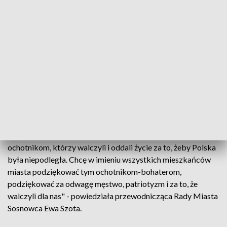
"Zwycięstwo, które przyszło kilka tygodni później, nie
byłoby możliwe, gdyby wojsko polskie nie otrzymało
wsparcia narodu" - dodał, podkreślając, że żołnierze służb
ochotniczych - ok. 100 tys. ludzi - wnieśli wówczas do armii
zawodowej ducha zwycięstwa. "Sosnowiec i ziemia
zagłębiowska dała również swoją kroplę krwi przed 100 laty,
to piękny i odważny czyn synów tej ziemi, musimy i chcemy o
tym pamiętać" - podkreślił prezes IPN.
"My, jako naród polski, honor, odwagę, męstwo, a nade
wszystko umiłowanie wolności mamy we krwi. Odsłaniając
tablicę pamiątkową chcielibyśmy oddać hołd tym wszystkim
ochotnikom, którzy walczyli i oddali życie za to, żeby Polska
była niepodległa. Chcę w imieniu wszystkich mieszkańców
miasta podziękować tym ochotnikom-bohaterom,
podziękować za odwagę męstwo, patriotyzm i za to, że
walczyli dla nas" - powiedziała przewodnicząca Rady Miasta
Sosnowca Ewa Szota.