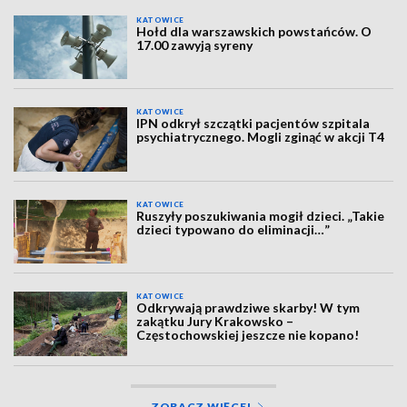
KATOWICE
Hołd dla warszawskich powstańców. O
17.00 zawyją syreny
KATOWICE
IPN odkrył szczątki pacjentów szpitala
psychiatrycznego. Mogli zginąć w akcji T4
KATOWICE
Ruszyły poszukiwania mogił dzieci. „Takie
dzieci typowano do eliminacji…”
KATOWICE
Odkrywają prawdziwe skarby! W tym
zakątku Jury Krakowsko –
Częstochowskiej jeszcze nie kopano!
ZOBACZ WIĘCEJ