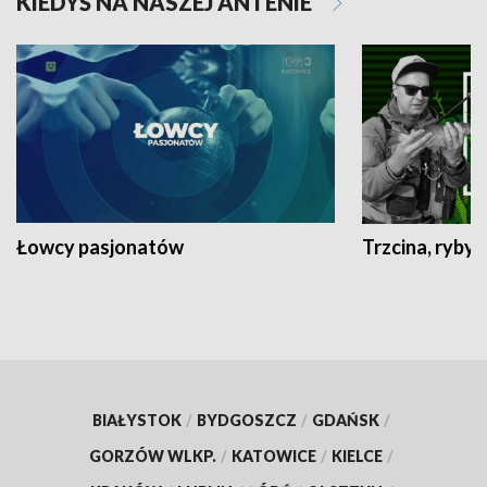
KIEDYŚ NA NASZEJ ANTENIE
Łowcy pasjonatów
Trzcina, ryby 
BIAŁYSTOK
/
BYDGOSZCZ
/
GDAŃSK
/
GORZÓW WLKP.
/
KATOWICE
/
KIELCE
/