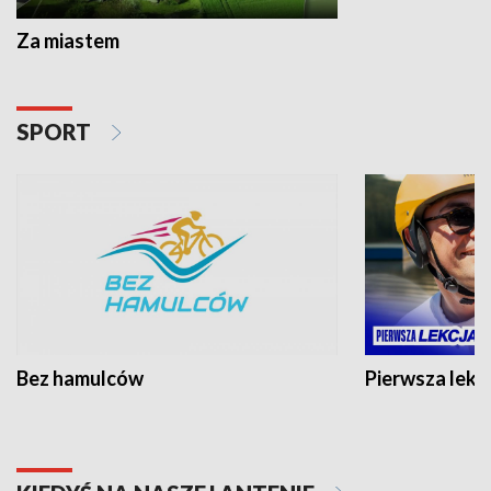
Za miastem
SPORT
Bez hamulców
Pierwsza lekc