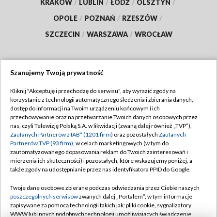
KRAKÓW
/
LUBLIN
/
ŁÓDŹ
/
OLSZTYN
/
OPOLE
/
POZNAŃ
/
RZESZÓW
/
SZCZECIN
/
WARSZAWA
/
WROCŁAW
Szanujemy Twoją prywatność
Dołącz do nas:
Kliknij "Akceptuję i przechodzę do serwisu", aby wyrazić zgody na
korzystanie z technologii automatycznego śledzenia i zbierania danych,
TVP
dostęp do informacji na Twoim urządzeniu końcowym i ich
Abonament TVP
przechowywanie oraz na przetwarzanie Twoich danych osobowych przez
Regulamin TVP
nas, czyli Telewizję Polską S.A. w likwidacji (zwaną dalej również „TVP”),
Emisja w TVP
Polityka prywatności
Zaufanych Partnerów z IAB* (1201 firm)
oraz pozostałych
Zaufanych
Partnerów TVP (93 firm)
, w celach marketingowych (w tym do
Centrum informacji TVP
Moje zgody
zautomatyzowanego dopasowania reklam do Twoich zainteresowań i
mierzenia ich skuteczności) i pozostałych, które wskazujemy poniżej, a
Naziemna Telewizja Cyfrowa
Pomoc
także zgody na udostępnianie przez nas identyfikatora PPID do Google.
Sklep TVP
Biuro reklamy
Twoje dane osobowe zbierane podczas odwiedzania przez Ciebie naszych
Rada Programowa
Kontakt
poszczególnych serwisów
zwanych dalej „Portalem”, w tym informacje
zapisywane za pomocą technologii takich jak: pliki cookie, sygnalizatory
System NOS
WWW lub innych podobnych technologii umożliwiających świadczenie