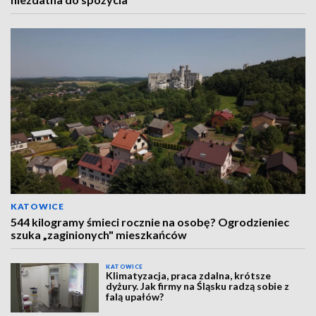
KATOWICE
544 kilogramy śmieci rocznie na osobę? Ogrodzieniec
szuka „zaginionych" mieszkańców
KATOWICE
Klimatyzacja, praca zdalna, krótsze
dyżury. Jak firmy na Śląsku radzą sobie z
falą upałów?