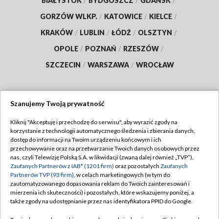
BIAŁYSTOK
/
BYDGOSZCZ
/
GDAŃSK
/
GORZÓW WLKP.
/
KATOWICE
/
KIELCE
/
KRAKÓW
/
LUBLIN
/
ŁÓDŹ
/
OLSZTYN
/
OPOLE
/
POZNAŃ
/
RZESZÓW
/
SZCZECIN
/
WARSZAWA
/
WROCŁAW
Szanujemy Twoją prywatność
Dołącz do nas:
Kliknij "Akceptuję i przechodzę do serwisu", aby wyrazić zgody na
korzystanie z technologii automatycznego śledzenia i zbierania danych,
TVP
dostęp do informacji na Twoim urządzeniu końcowym i ich
Abonament TVP
przechowywanie oraz na przetwarzanie Twoich danych osobowych przez
Regulamin TVP
nas, czyli Telewizję Polską S.A. w likwidacji (zwaną dalej również „TVP”),
Emisja w TVP
Polityka prywatności
Zaufanych Partnerów z IAB* (1201 firm)
oraz pozostałych
Zaufanych
Partnerów TVP (93 firm)
, w celach marketingowych (w tym do
Centrum informacji TVP
Moje zgody
zautomatyzowanego dopasowania reklam do Twoich zainteresowań i
mierzenia ich skuteczności) i pozostałych, które wskazujemy poniżej, a
Naziemna Telewizja Cyfrowa
Pomoc
także zgody na udostępnianie przez nas identyfikatora PPID do Google.
Sklep TVP
Biuro reklamy