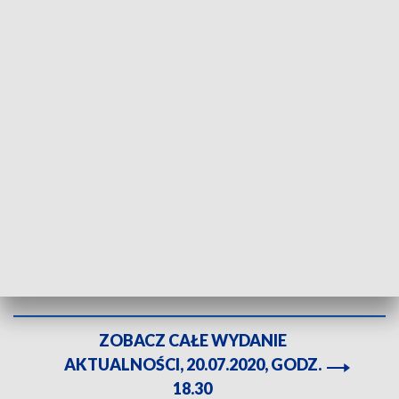
Fot. OTOZ Animals Bielsko- Żywiec
Zwierzęcy koszmar na Podbeskidziu. Wygłodzone,
zarobaczone i przestraszone. W takim stanie 20
psów na prywatnej posesji. Trzymane w klatkach
dla królików, przywiązane do słupa. Interweniuje
Ogólnopolskie Towarzystwo Ochrony Zwierząt.
Właścicielka nie chce psów oddać.
ZOBACZ CAŁE WYDANIE
AKTUALNOŚCI, 20.07.2020, GODZ.
18.30