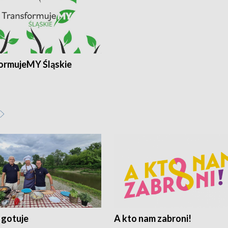
ormujeMY Śląskie
 gotuje
A kto nam zabroni!