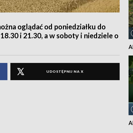
można oglądać od poniedziałku do
 18.30 i 21.30, a w soboty i niedziele o
A
UDOSTĘPNIJ NA X
A