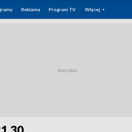
gramy
Reklama
Program TV
Więcej
21.30