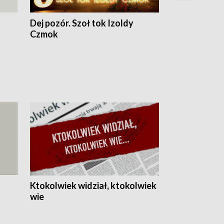
Dej pozór. Szoł tok Izoldy
Dzień z blisk
Czmok
Ktokolwiek widział, ktokolwiek
wie