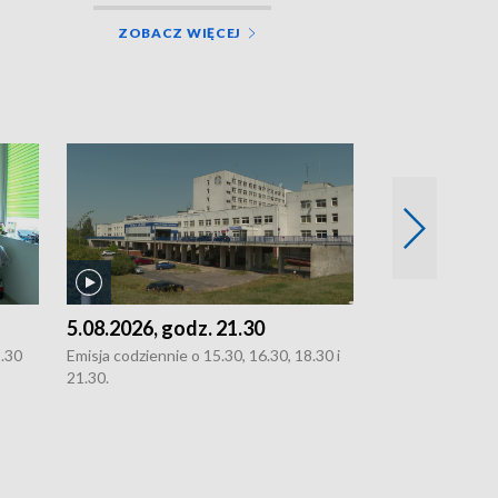
ZOBACZ WIĘCEJ
5.08.2026, godz. 21.30
5.08.2026, g
8.30
Emisja codziennie o 15.30, 16.30, 18.30 i
Emisja codziennie
21.30.
21.30.