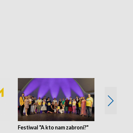
Festiwal "A kto nam zabroni?"
Mikrokosmo