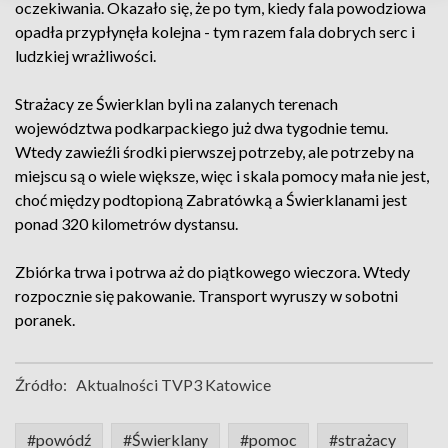
oczekiwania. Okazało się, że po tym, kiedy fala powodziowa
opadła przypłynęła kolejna - tym razem fala dobrych serc i
ludzkiej wrażliwości.
Strażacy ze Świerklan byli na zalanych terenach
województwa podkarpackiego już dwa tygodnie temu.
Wtedy zawieźli środki pierwszej potrzeby, ale potrzeby na
miejscu są o wiele większe, więc i skala pomocy mała nie jest,
choć między podtopioną Zabratówką a Świerklanami jest
ponad 320 kilometrów dystansu.
Zbiórka trwa i potrwa aż do piątkowego wieczora. Wtedy
rozpocznie się pakowanie. Transport wyruszy w sobotni
poranek.
Źródło:
Aktualności TVP3 Katowice
#powódź
#Świerklany
#pomoc
#strażacy