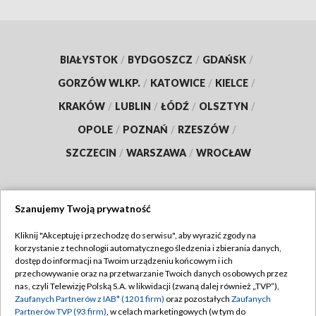
BIAŁYSTOK
/
BYDGOSZCZ
/
GDAŃSK
/
GORZÓW WLKP.
/
KATOWICE
/
KIELCE
/
KRAKÓW
/
LUBLIN
/
ŁÓDŹ
/
OLSZTYN
/
OPOLE
/
POZNAŃ
/
RZESZÓW
/
SZCZECIN
/
WARSZAWA
/
WROCŁAW
Szanujemy Twoją prywatność
Dołącz do nas:
Kliknij "Akceptuję i przechodzę do serwisu", aby wyrazić zgody na
korzystanie z technologii automatycznego śledzenia i zbierania danych,
TVP
dostęp do informacji na Twoim urządzeniu końcowym i ich
Abonament TVP
przechowywanie oraz na przetwarzanie Twoich danych osobowych przez
Regulamin TVP
nas, czyli Telewizję Polską S.A. w likwidacji (zwaną dalej również „TVP”),
Emisja w TVP
Polityka prywatności
Zaufanych Partnerów z IAB* (1201 firm)
oraz pozostałych
Zaufanych
Partnerów TVP (93 firm)
, w celach marketingowych (w tym do