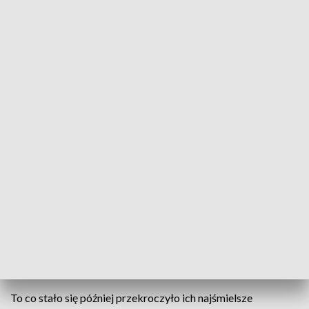
Strażacy i mieszkańcy Świerklan wierzą, że dobro powraca. Fot. TVP3 Katowice
Kiedy zobaczyli, jakie spustoszenie w
województwie podkarpackim wyrządziła powódź,
która przetoczyła się z końcem czerwca miedzy
innymi przez miejscowości Zabratówka i Chmielnik -
postanowili pomóc. Strażacy z Ochotniczej Straży
Pożarnej w Świerklanach k. Rybnika rozpoczęli
zbiórkę. Zaapelowali do mieszkańców o
przekazywanie mebli, materiałów budowlanych i
artykułów higienicznych.
To co stało się później przekroczyło ich najśmielsze