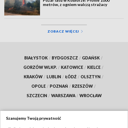
Pożar lasu w Kobiórze! Płonie 1000
metrów, z ogniem walczą strażacy
ZOBACZ WIĘCEJ
BIAŁYSTOK
/
BYDGOSZCZ
/
GDAŃSK
/
GORZÓW WLKP.
/
KATOWICE
/
KIELCE
/
KRAKÓW
/
LUBLIN
/
ŁÓDŹ
/
OLSZTYN
/
OPOLE
/
POZNAŃ
/
RZESZÓW
/
SZCZECIN
/
WARSZAWA
/
WROCŁAW
Szanujemy Twoją prywatność
Dołącz do nas: