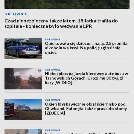
KATOWICE
Czad niebezpieczny także latem. 18-latka trafiła do
szpitala - konieczne było wezwanie LPR
KATOWICE
Opiekowała się dziećmi, mając 2,5 promila
alkoholu we krwi. Na policję zgłosił się
ojciec
KATOWICE
Niebezpieczna jazda kierowcy autobusu w
Tarnowskich Górach. Grozi mu 30 tys. zł
kary [WIDEO]
KATOWICE
Ogień błyskawicznie objął ściernisko pod
Gliwicami. Spłonęła także prasa do słomy
[ZDJĘCIA]
KATOWICE