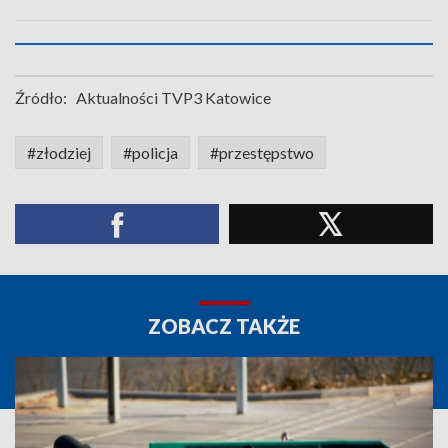
Źródło:
Aktualności TVP3 Katowice
#złodziej
#policja
#przestępstwo
ZOBACZ TAKŻE