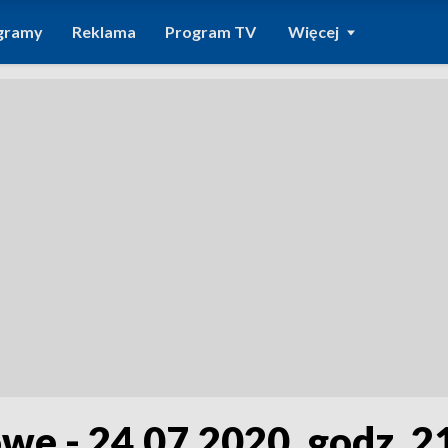
gramy
Reklama
Program TV
Więcej
we - 24.07.2020, godz. 2