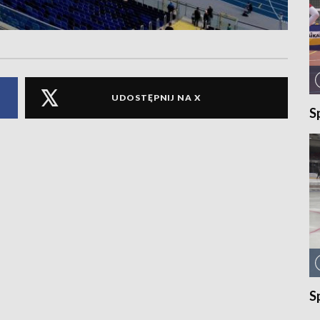
UDOSTĘPNIJ NA X
S
S