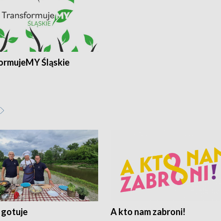
ormujeMY Śląskie
 gotuje
A kto nam zabroni!