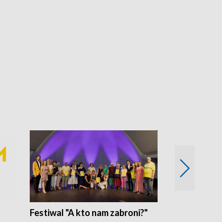
Festiwal "A kto nam zabroni?"
Mikrokosmo