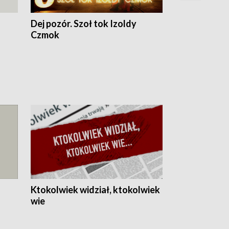
Dej pozór. Szoł tok Izoldy
Dzień z blisk
Czmok
Ktokolwiek widział, ktokolwiek
wie