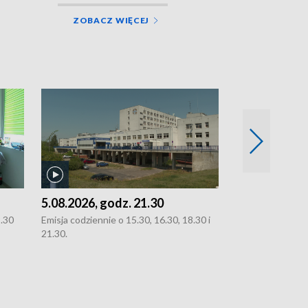
ZOBACZ WIĘCEJ
5.08.2026, godz. 21.30
5.08.2026, g
8.30
Emisja codziennie o 15.30, 16.30, 18.30 i
Emisja codziennie
21.30.
21.30.