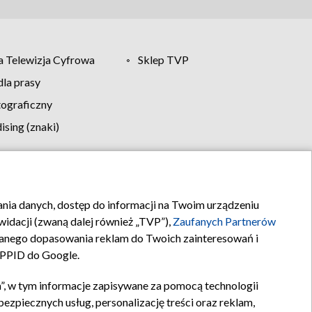
 Telewizja Cyfrowa
Sklep TVP
la prasy
tograficzny
sing (znaki)
klamy
Kontakt
rania danych, dostęp do informacji na Twoim urządzeniu
idacji (zwaną dalej również „TVP”),
Zaufanych Partnerów
anego dopasowania reklam do Twoich zainteresowań i
a PPID do Google.
”, w tym informacje zapisywane za pomocą technologii
zpiecznych usług, personalizację treści oraz reklam,