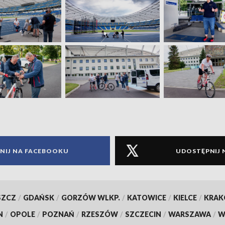
NIJ NA FACEBOOKU
UDOSTĘPNIJ 
SZCZ
/
GDAŃSK
/
GORZÓW WLKP.
/
KATOWICE
/
KIELCE
/
KRA
N
/
OPOLE
/
POZNAŃ
/
RZESZÓW
/
SZCZECIN
/
WARSZAWA
/
W