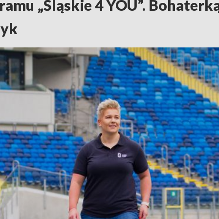
gramu „Śląskie 4 YOU”. Bohater
zyk