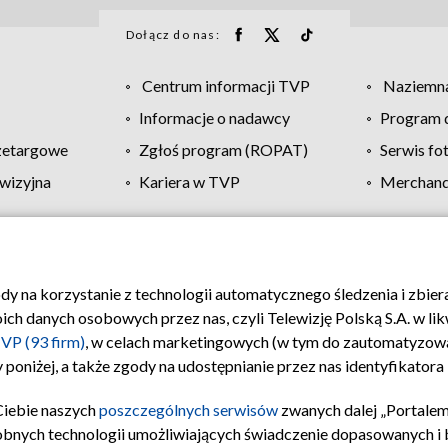
Dołącz do nas:
Centrum informacji TVP
Naziemna
Informacje o nadawcy
Program d
zetargowe
Zgłoś program (ROPAT)
Serwis fo
wizyjna
Kariera w TVP
Merchandi
Polityka prywatności
Moje zgody
Pomoc
Biuro re
ody na korzystanie z technologii automatycznego śledzenia i zbie
 danych osobowych przez nas, czyli Telewizję Polską S.A. w likw
VP (93 firm)
, w celach marketingowych (w tym do zautomatyzow
 poniżej, a także zgody na udostępnianie przez nas identyfikator
Ciebie naszych
poszczególnych serwisów
zwanych dalej „Portalem
obnych technologii umożliwiających świadczenie dopasowanych i be