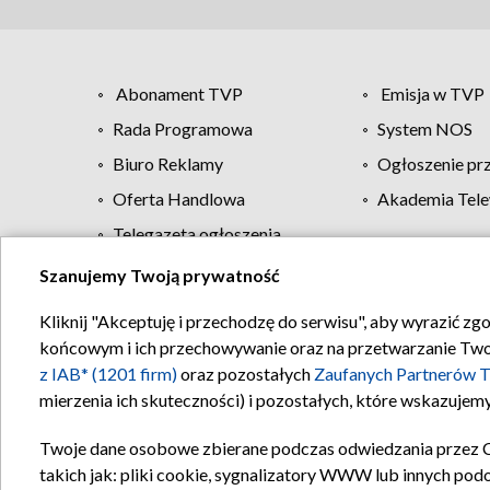
Abonament TVP
Emisja w TVP
Rada Programowa
System NOS
Biuro Reklamy
Ogłoszenie pr
Oferta Handlowa
Akademia Tele
Telegazeta ogłoszenia
Szanujemy Twoją prywatność
Regulamin TVP
Kliknij "Akceptuję i przechodzę do serwisu", aby wyrazić zg
końcowym i ich przechowywanie oraz na przetwarzanie Twoich
z IAB* (1201 firm)
oraz pozostałych
Zaufanych Partnerów T
mierzenia ich skuteczności) i pozostałych, które wskazujemy
Twoje dane osobowe zbierane podczas odwiedzania przez 
takich jak: pliki cookie, sygnalizatory WWW lub innych pod