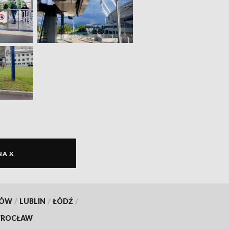
NA X
KÓW
/
LUBLIN
/
ŁÓDŹ
/
ROCŁAW