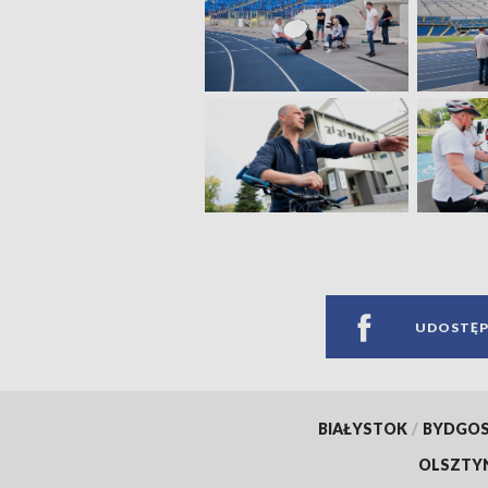
UDOSTĘP
BIAŁYSTOK
/
BYDGO
OLSZTY