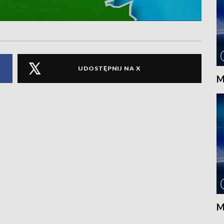
UDOSTĘPNIJ NA X
M
M