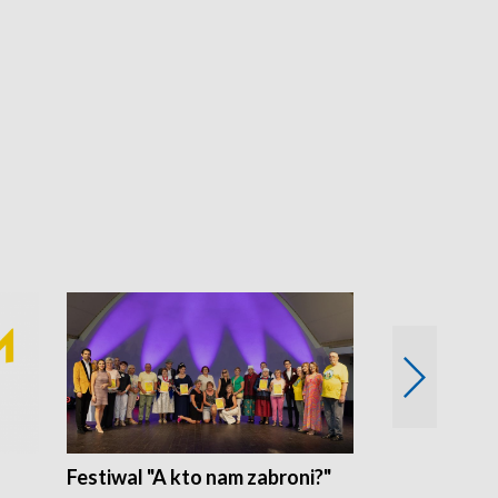
Festiwal "A kto nam zabroni?"
Mikrokosmo