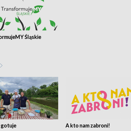
ormujeMY Śląskie
 gotuje
A kto nam zabroni!