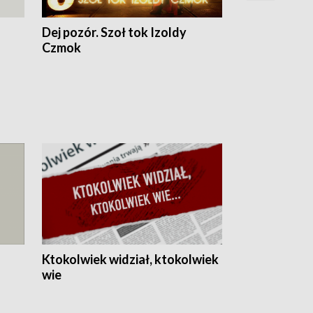
Dej pozór. Szoł tok Izoldy
Dzień z blisk
Czmok
Ktokolwiek widział, ktokolwiek
wie