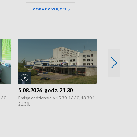
ZOBACZ WIĘCEJ
5.08.2026, godz. 21.30
5.08.2026, g
8.30
Emisja codziennie o 15.30, 16.30, 18.30 i
Emisja codziennie
21.30.
21.30.