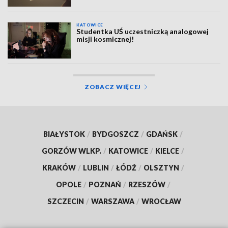
KATOWICE
Studentka UŚ uczestniczką analogowej
misji kosmicznej!
ZOBACZ WIĘCEJ
BIAŁYSTOK
/
BYDGOSZCZ
/
GDAŃSK
/
GORZÓW WLKP.
/
KATOWICE
/
KIELCE
/
KRAKÓW
/
LUBLIN
/
ŁÓDŹ
/
OLSZTYN
/
OPOLE
/
POZNAŃ
/
RZESZÓW
/
SZCZECIN
/
WARSZAWA
/
WROCŁAW