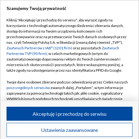
Szanujemy Twoją prywatność
Dołącz do nas:
Kliknij "Akceptuję i przechodzę do serwisu", aby wyrazić zgody na
korzystanie z technologii automatycznego śledzenia i zbierania danych,
TVP
dostęp do informacji na Twoim urządzeniu końcowym i ich
Abonament TVP
przechowywanie oraz na przetwarzanie Twoich danych osobowych przez
Regulamin TVP
nas, czyli Telewizję Polską S.A. w likwidacji (zwaną dalej również „TVP”),
Emisja w TVP
Polityka prywatności
Zaufanych Partnerów z IAB* (1201 firm)
oraz pozostałych
Zaufanych
Partnerów TVP (93 firm)
, w celach marketingowych (w tym do
Centrum informacji TVP
Moje zgody
zautomatyzowanego dopasowania reklam do Twoich zainteresowań i
mierzenia ich skuteczności) i pozostałych, które wskazujemy poniżej, a
Naziemna Telewizja Cyfrowa
Pomoc
także zgody na udostępnianie przez nas identyfikatora PPID do Google.
Sklep TVP
Biuro reklamy
Twoje dane osobowe zbierane podczas odwiedzania przez Ciebie naszych
Rada Programowa
Kontakt
poszczególnych serwisów
zwanych dalej „Portalem”, w tym informacje
zapisywane za pomocą technologii takich jak: pliki cookie, sygnalizatory
System NOS
WWW lub innych podobnych technologii umożliwiających świadczenie
dopasowanych i bezpiecznych usług, personalizację treści oraz reklam,
Informacje o nadawcy
Kanały
udostępnianie funkcji mediów społecznościowych oraz analizowanie
Akceptuję i przechodzę do serwisu
ruchu w Internecie.
Program dla prasy
©2026 Telewizja Polska S.A. w likwidacji
Biuro Reklamy
Twoje dane osobowe zbierane podczas odwiedzania przez Ciebie
Ustawienia zaawansowane
poszczególnych serwisów
na Portalu, takie jak adresy IP, identyfikatory
Ogłoszenie przetargowe
Twoich urządzeń końcowych i identyfikatory plików cookie, informacje o