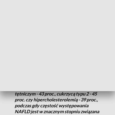
wykonywało badania w tym w kierunku w ostatnim roku,
ponad 41 proc. nie zrobiło tego nigdy.
Podobne wnioski wyciągnąć można z analizy przygotowanej
na podstawie wyników dużego Ogólnopolskiego Testu
Wątroby. Okazuje się, że jedynie 30 proc. Polaków wykonało
w ciągu ostatnich dwóch lat USG jamy brzusznej.
Bardziej niepokojący jest jednak brak
świadomości tej choroby aż u 47 proc.
osób ze wskaźnikiem BMI powyżej 40
(otyłość stopnia III) oraz u znacznego
procenta osób z chorobami
towarzyszącymi: nadciśnieniem
tętniczym - 43 proc., cukrzycą typu 2 - 45
proc. czy hipercholesterolemią - 39 proc.,
podczas gdy częstość występowania
NAFLD jest w znacznym stopniu związana