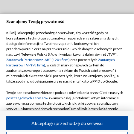
Szanujemy Twoją prywatność
Dołącz do nas:
Kliknij "Akceptuję i przechodzę do serwisu", aby wyrazić zgody na
korzystanie z technologii automatycznego śledzenia i zbierania danych,
TVP
dostęp do informacji na Twoim urządzeniu końcowym i ich
Abonament TVP
przechowywanie oraz na przetwarzanie Twoich danych osobowych przez
Regulamin TVP
nas, czyli Telewizję Polską S.A. w likwidacji (zwaną dalej również „TVP”),
Emisja w TVP
Polityka prywatności
Zaufanych Partnerów z IAB* (1201 firm)
oraz pozostałych
Zaufanych
Partnerów TVP (93 firm)
, w celach marketingowych (w tym do
Centrum informacji TVP
Moje zgody
zautomatyzowanego dopasowania reklam do Twoich zainteresowań i
mierzenia ich skuteczności) i pozostałych, które wskazujemy poniżej, a
Naziemna Telewizja Cyfrowa
Pomoc
także zgody na udostępnianie przez nas identyfikatora PPID do Google.
Sklep TVP
Biuro reklamy
Twoje dane osobowe zbierane podczas odwiedzania przez Ciebie naszych
Rada Programowa
Kontakt
poszczególnych serwisów
zwanych dalej „Portalem”, w tym informacje
zapisywane za pomocą technologii takich jak: pliki cookie, sygnalizatory
System NOS
WWW lub innych podobnych technologii umożliwiających świadczenie
dopasowanych i bezpiecznych usług, personalizację treści oraz reklam,
Informacje o nadawcy
Kanały
udostępnianie funkcji mediów społecznościowych oraz analizowanie
Akceptuję i przechodzę do serwisu
ruchu w Internecie.
Program dla prasy
©2026 Telewizja Polska S.A. w likwidacji