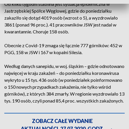
Od kilku tygodni stabilna jest sytuacja epidemiczna w
Jastrzębskiej Spółce Węglowej, gdzie do poniedziałku
zakaziło się dotąd 4019 osób (wzrost o 5), a wyzdrowiało
3861 (ponad 96 proc.). 41 pracowników JSW jest nadal w
kwarantannie. Choruje 158 osób.
Obecnie z Covid-19 zmaga się łącznie 777 górników: 452 w
PGG, 158 w JSW i 167 w kopalni Silesia.
Według danych sanepidu, w woj. śląskim – gdzie odnotowano
najwięcej w kraju zakażeń – do poniedziałku koronawirusa
wykryto u 15 tys. 436 osób (w poniedziałek poinformowano
o 150 nowych przypadkach zakażenia, nie tylko wśród
górników), z których 384 zmarły. W regionie wyzdrowiało 13
tys. 190 osób, czyli ponad 85,4 proc. wszystkich zakażonych.
ZOBACZ CAŁE WYDANIE
AKTUALNOŚCI, 27.07.2020, GODZ.