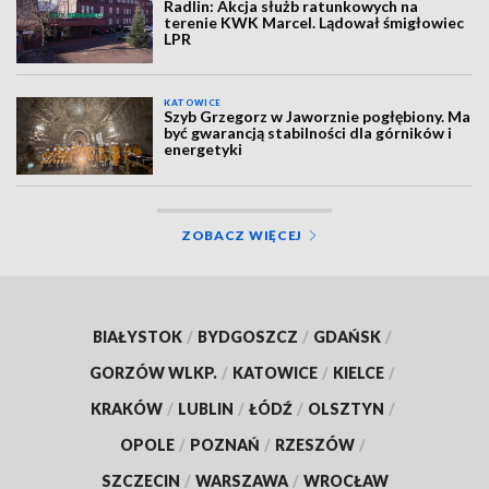
Radlin: Akcja służb ratunkowych na
terenie KWK Marcel. Lądował śmigłowiec
LPR
KATOWICE
Szyb Grzegorz w Jaworznie pogłębiony. Ma
być gwarancją stabilności dla górników i
energetyki
ZOBACZ WIĘCEJ
BIAŁYSTOK
/
BYDGOSZCZ
/
GDAŃSK
/
GORZÓW WLKP.
/
KATOWICE
/
KIELCE
/
KRAKÓW
/
LUBLIN
/
ŁÓDŹ
/
OLSZTYN
/
OPOLE
/
POZNAŃ
/
RZESZÓW
/
SZCZECIN
/
WARSZAWA
/
WROCŁAW