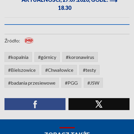
18.30
Źródło:
#kopalnia
#górnicy
#koronawirus
#Bielszowice
#Chwałowice
#testy
#badania przesiewowe
#PGG
#JSW