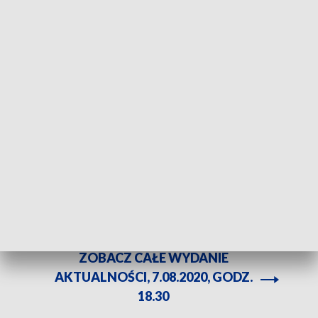
W samochód ciężarowy wjechał tramwaj linii numer 7. Fot. Joanna Neumann
Do zderzenia tramwaju z samochodem ciężarowym
doszło na skrzyżowaniu przy ul. Chorzowskiej w
Świętochłowicach. Ze wstępnych informacji
wynika, że poszkodowana jest jedna osoba.
ZOBACZ CAŁE WYDANIE
AKTUALNOŚCI, 7.08.2020, GODZ.
18.30