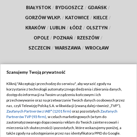
BIAŁYSTOK
/
BYDGOSZCZ
/
GDAŃSK
/
GORZÓW WLKP.
/
KATOWICE
/
KIELCE
/
KRAKÓW
/
LUBLIN
/
ŁÓDŹ
/
OLSZTYN
/
OPOLE
/
POZNAŃ
/
RZESZÓW
/
SZCZECIN
/
WARSZAWA
/
WROCŁAW
Szanujemy Twoją prywatność
Dołącz do nas:
Kliknij "Akceptuję i przechodzę do serwisu", aby wyrazić zgody na
korzystanie z technologii automatycznego śledzenia i zbierania danych,
TVP
dostęp do informacji na Twoim urządzeniu końcowym i ich
Abonament TVP
przechowywanie oraz na przetwarzanie Twoich danych osobowych przez
Regulamin TVP
nas, czyli Telewizję Polską S.A. w likwidacji (zwaną dalej również „TVP”),
Emisja w TVP
Polityka prywatności
Zaufanych Partnerów z IAB* (1201 firm)
oraz pozostałych
Zaufanych
Partnerów TVP (93 firm)
, w celach marketingowych (w tym do
Centrum informacji TVP
Moje zgody
zautomatyzowanego dopasowania reklam do Twoich zainteresowań i
mierzenia ich skuteczności) i pozostałych, które wskazujemy poniżej, a
Naziemna Telewizja Cyfrowa
Pomoc
także zgody na udostępnianie przez nas identyfikatora PPID do Google.