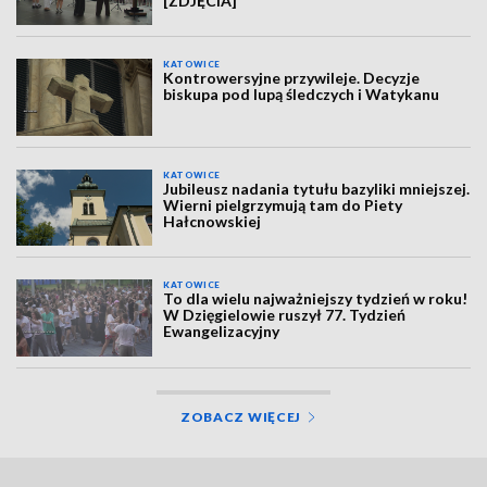
[ZDJĘCIA]
KATOWICE
Kontrowersyjne przywileje. Decyzje
biskupa pod lupą śledczych i Watykanu
KATOWICE
Jubileusz nadania tytułu bazyliki mniejszej.
Wierni pielgrzymują tam do Piety
Hałcnowskiej
KATOWICE
To dla wielu najważniejszy tydzień w roku!
W Dzięgielowie ruszył 77. Tydzień
Ewangelizacyjny
ZOBACZ WIĘCEJ