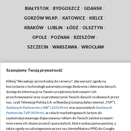
BIAŁYSTOK
/
BYDGOSZCZ
/
GDAŃSK
/
GORZÓW WLKP.
/
KATOWICE
/
KIELCE
/
KRAKÓW
/
LUBLIN
/
ŁÓDŹ
/
OLSZTYN
/
OPOLE
/
POZNAŃ
/
RZESZÓW
/
SZCZECIN
/
WARSZAWA
/
WROCŁAW
Szanujemy Twoją prywatność
Dołącz do nas:
Kliknij "Akceptuję i przechodzę do serwisu", aby wyrazić zgody na
korzystanie z technologii automatycznego śledzenia i zbierania danych,
TVP
dostęp do informacji na Twoim urządzeniu końcowym i ich
Abonament TVP
przechowywanie oraz na przetwarzanie Twoich danych osobowych przez
Regulamin TVP
nas, czyli Telewizję Polską S.A. w likwidacji (zwaną dalej również „TVP”),
Emisja w TVP
Polityka prywatności
Zaufanych Partnerów z IAB* (1201 firm)
oraz pozostałych
Zaufanych
Partnerów TVP (93 firm)
, w celach marketingowych (w tym do
Centrum informacji TVP
Moje zgody
zautomatyzowanego dopasowania reklam do Twoich zainteresowań i
mierzenia ich skuteczności) i pozostałych, które wskazujemy poniżej, a
Naziemna Telewizja Cyfrowa
Pomoc
także zgody na udostępnianie przez nas identyfikatora PPID do Google.