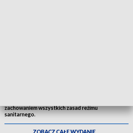
Szacuje się, że w sierpniu tego roku Jasną Górę odwiedzi ok. 16 tys. pątników.
Fot. TVP3 Katowice
Sierpień to czas pielgrzymek, które rokrocznie
gromadzą dziesiątki tysięcy ludzi. W kalendarzu
dwa ważne święta - 15 i 26 sierpnia. W tym roku
najważniejsze jest zdrowie pątników, dlatego droga
do Częstochowy musi przebiegać zgodnie z
zachowaniem wszystkich zasad reżimu
sanitarnego.
ZOBACZ CAŁE WYDANIE