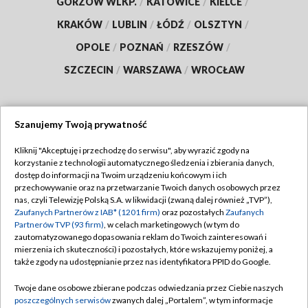
GORZÓW WLKP.
/
KATOWICE
/
KIELCE
/
KRAKÓW
/
LUBLIN
/
ŁÓDŹ
/
OLSZTYN
/
OPOLE
/
POZNAŃ
/
RZESZÓW
/
SZCZECIN
/
WARSZAWA
/
WROCŁAW
Szanujemy Twoją prywatność
Dołącz do nas:
Kliknij "Akceptuję i przechodzę do serwisu", aby wyrazić zgody na
korzystanie z technologii automatycznego śledzenia i zbierania danych,
TVP
dostęp do informacji na Twoim urządzeniu końcowym i ich
Abonament TVP
przechowywanie oraz na przetwarzanie Twoich danych osobowych przez
Regulamin TVP
nas, czyli Telewizję Polską S.A. w likwidacji (zwaną dalej również „TVP”),
Emisja w TVP
Polityka prywatności
Zaufanych Partnerów z IAB* (1201 firm)
oraz pozostałych
Zaufanych
Partnerów TVP (93 firm)
, w celach marketingowych (w tym do
Centrum informacji TVP
Moje zgody
zautomatyzowanego dopasowania reklam do Twoich zainteresowań i
mierzenia ich skuteczności) i pozostałych, które wskazujemy poniżej, a
Naziemna Telewizja Cyfrowa
Pomoc
także zgody na udostępnianie przez nas identyfikatora PPID do Google.
Sklep TVP
Biuro reklamy
Twoje dane osobowe zbierane podczas odwiedzania przez Ciebie naszych
Rada Programowa
Kontakt
poszczególnych serwisów
zwanych dalej „Portalem”, w tym informacje