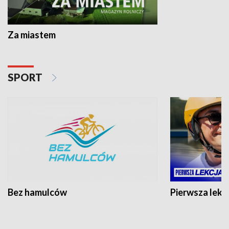
Za miastem
SPORT
Bez hamulców
Pierwsza lekc