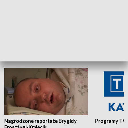
Aktualności sprzed lat
Z historią w tl
INNE
Nagrodzone reportaże Brygidy
Programy TVP
Frosztęgi-Kmiecik