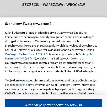
SZCZECIN
/
WARSZAWA
/
WROCŁAW
Szanujemy Twoją prywatność
Dołącz do nas:
Kliknij "Akceptuję i przechodzę do serwisu", aby wyrazić zgody na
korzystanie z technologii automatycznego śledzenia i zbierania danych,
TVP
dostęp do informacji na Twoim urządzeniu końcowym i ich
Abonament TVP
przechowywanie oraz na przetwarzanie Twoich danych osobowych przez
Regulamin TVP
nas, czyli Telewizję Polską S.A. w likwidacji (zwaną dalej również „TVP”),
Emisja w TVP
Polityka prywatności
Zaufanych Partnerów z IAB* (1201 firm)
oraz pozostałych
Zaufanych
Partnerów TVP (93 firm)
, w celach marketingowych (w tym do
Centrum informacji TVP
Moje zgody
zautomatyzowanego dopasowania reklam do Twoich zainteresowań i
mierzenia ich skuteczności) i pozostałych, które wskazujemy poniżej, a
Naziemna Telewizja Cyfrowa
Pomoc
także zgody na udostępnianie przez nas identyfikatora PPID do Google.
Sklep TVP
Biuro reklamy
Twoje dane osobowe zbierane podczas odwiedzania przez Ciebie naszych
Rada Programowa
Kontakt
poszczególnych serwisów
zwanych dalej „Portalem”, w tym informacje
zapisywane za pomocą technologii takich jak: pliki cookie, sygnalizatory
System NOS
WWW lub innych podobnych technologii umożliwiających świadczenie
dopasowanych i bezpiecznych usług, personalizację treści oraz reklam,
Informacje o nadawcy
Kanały
udostępnianie funkcji mediów społecznościowych oraz analizowanie
Akceptuję i przechodzę do serwisu
ruchu w Internecie.
Program dla prasy