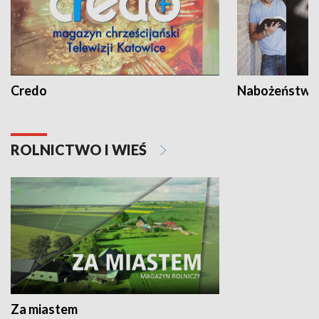
Credo
Nabożeństwa 
ROLNICTWO I WIEŚ
Za miastem