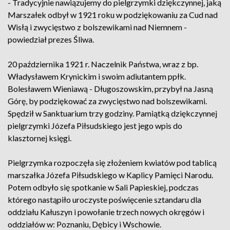
- Tradycyjnie nawiązujemy do pielgrzymki dziękczynnej, jaką
Marszałek odbył w 1921 roku w podziękowaniu za Cud nad
Wisłą i zwycięstwo z bolszewikami nad Niemnem -
powiedział prezes Śliwa.
20 października 1921 r. Naczelnik Państwa, wraz z bp.
Władysławem Krynickim i swoim adiutantem ppłk.
Bolesławem Wieniawą - Długoszowskim, przybył na Jasną
Górę, by podziękować za zwycięstwo nad bolszewikami.
Spędził w Sanktuarium trzy godziny. Pamiątką dziękczynnej
pielgrzymki Józefa Piłsudskiego jest jego wpis do
klasztornej księgi.
Pielgrzymka rozpoczęła się złożeniem kwiatów pod tablicą
marszałka Józefa Piłsudskiego w Kaplicy Pamięci Narodu.
Potem odbyło się spotkanie w Sali Papieskiej, podczas
którego nastąpiło uroczyste poświęcenie sztandaru dla
oddziału Kałuszyn i powołanie trzech nowych okręgów i
oddziałów w: Poznaniu, Dębicy i Wschowie.