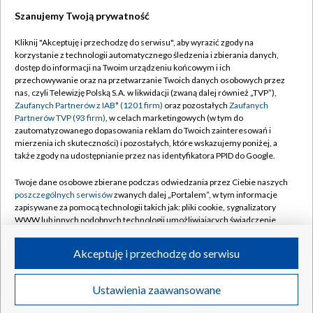
Szanujemy Twoją prywatność
Dołącz do nas:
Kliknij "Akceptuję i przechodzę do serwisu", aby wyrazić zgody na
korzystanie z technologii automatycznego śledzenia i zbierania danych,
TVP
dostęp do informacji na Twoim urządzeniu końcowym i ich
Abonament TVP
przechowywanie oraz na przetwarzanie Twoich danych osobowych przez
Regulamin TVP
nas, czyli Telewizję Polską S.A. w likwidacji (zwaną dalej również „TVP”),
Emisja w TVP
Polityka prywatności
Zaufanych Partnerów z IAB* (1201 firm)
oraz pozostałych
Zaufanych
Partnerów TVP (93 firm)
, w celach marketingowych (w tym do
Centrum informacji TVP
Moje zgody
zautomatyzowanego dopasowania reklam do Twoich zainteresowań i
mierzenia ich skuteczności) i pozostałych, które wskazujemy poniżej, a
Naziemna Telewizja Cyfrowa
Pomoc
także zgody na udostępnianie przez nas identyfikatora PPID do Google.
Sklep TVP
Biuro reklamy
Twoje dane osobowe zbierane podczas odwiedzania przez Ciebie naszych
Rada Programowa
Kontakt
poszczególnych serwisów
zwanych dalej „Portalem”, w tym informacje
zapisywane za pomocą technologii takich jak: pliki cookie, sygnalizatory
System NOS
WWW lub innych podobnych technologii umożliwiających świadczenie
dopasowanych i bezpiecznych usług, personalizację treści oraz reklam,
Informacje o nadawcy
Kanały
udostępnianie funkcji mediów społecznościowych oraz analizowanie
Akceptuję i przechodzę do serwisu
ruchu w Internecie.
Program dla prasy
©2026 Telewizja Polska S.A. w likwidacji
Biuro Reklamy
Twoje dane osobowe zbierane podczas odwiedzania przez Ciebie
Ustawienia zaawansowane
poszczególnych serwisów
na Portalu, takie jak adresy IP, identyfikatory
Ogłoszenie przetargowe
Twoich urządzeń końcowych i identyfikatory plików cookie, informacje o