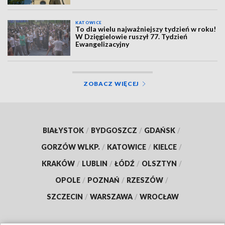
KATOWICE
To dla wielu najważniejszy tydzień w roku!
W Dzięgielowie ruszył 77. Tydzień
Ewangelizacyjny
ZOBACZ WIĘCEJ
BIAŁYSTOK
/
BYDGOSZCZ
/
GDAŃSK
/
GORZÓW WLKP.
/
KATOWICE
/
KIELCE
/
KRAKÓW
/
LUBLIN
/
ŁÓDŹ
/
OLSZTYN
/
OPOLE
/
POZNAŃ
/
RZESZÓW
/
SZCZECIN
/
WARSZAWA
/
WROCŁAW