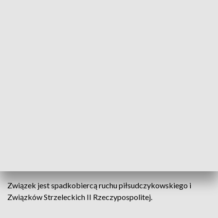
Polonii w Austrii, na Litwie, Białorusi, Szwecji czy Argentynie.
- Chcemy, aby postać i dzieło komendanta wrastały w
narodową pamięć, aby stawały się wzorem i drogowskazem
dla kolejnych pokoleń Polaków - mówią o sobie Piłsudczycy.
Dążą do tego, aby w warunkach tworzenia nowego ładu w
Polsce myśl państwowa Józefa Piłsudskiego miała istotny
wpływ na działalność władz i grup rządzących. - Tak jak on,
chcemy zintegrowanego społeczeństwa, które interes i
dobro Najjaśniejszej Rzeczypospolitej Polskiej postawi
ponad różnicami politycznymi, światopoglądowymi,
narodowościowymi i grupowymi. Tak jak on, rozumiemy, iż
szansą dla Polski jest społeczeństwo pracowite, zdrowe
fizycznie i moralnie, wolne od wynaturzeń - podkreślają.
Związek jest spadkobiercą ruchu piłsudczykowskiego i
Związków Strzeleckich II Rzeczypospolitej.