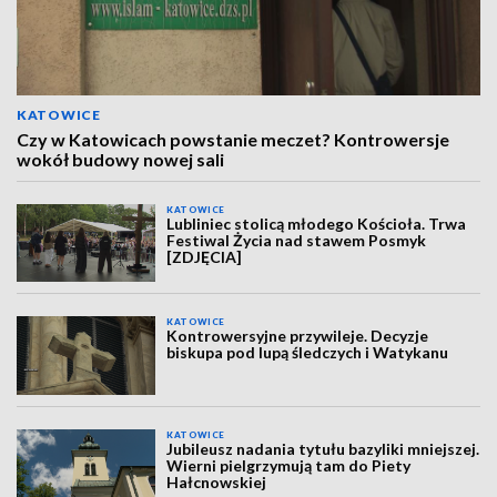
KATOWICE
Czy w Katowicach powstanie meczet? Kontrowersje
wokół budowy nowej sali
KATOWICE
Lubliniec stolicą młodego Kościoła. Trwa
Festiwal Życia nad stawem Posmyk
[ZDJĘCIA]
KATOWICE
Kontrowersyjne przywileje. Decyzje
biskupa pod lupą śledczych i Watykanu
KATOWICE
Jubileusz nadania tytułu bazyliki mniejszej.
Wierni pielgrzymują tam do Piety
Hałcnowskiej