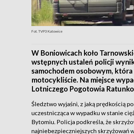
Fot. TVP3 Katowice
W Boniowicach koło Tarnowskic
wstępnych ustaleń policji wynik
samochodem osobowym, która n
motocykliście. Na miejsce wyp
Lotniczego Pogotowia Ratunk
Śledztwo wyjaśni, z jaką prędkością po
uczestnicząca w wypadku w stanie cięż
Bytomiu. Policja podkreśla, że skrzyżo
najniebezpieczniejszych skrzyżowań w