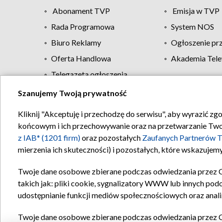
Abonament TVP
Emisja w TVP
Rada Programowa
System NOS
Biuro Reklamy
Ogłoszenie pr
Oferta Handlowa
Akademia Tele
Telegazeta ogłoszenia
Szanujemy Twoją prywatność
Regulamin TVP
Kliknij "Akceptuję i przechodzę do serwisu", aby wyrazić zg
końcowym i ich przechowywanie oraz na przetwarzanie Twoich
z IAB* (1201 firm)
oraz pozostałych
Zaufanych Partnerów T
mierzenia ich skuteczności) i pozostałych, które wskazujemy
Twoje dane osobowe zbierane podczas odwiedzania przez 
takich jak: pliki cookie, sygnalizatory WWW lub innych pod
udostępnianie funkcji mediów społecznościowych oraz anali
Twoje dane osobowe zbierane podczas odwiedzania przez 