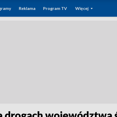
gramy
Reklama
Program TV
Więcej
 drogach województwa śl