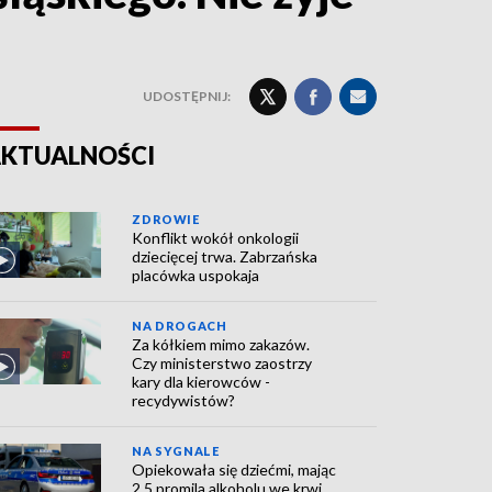
UDOSTĘPNIJ:
KTUALNOŚCI
ZDROWIE
Konflikt wokół onkologii
dziecięcej trwa. Zabrzańska
placówka uspokaja
NA DROGACH
Za kółkiem mimo zakazów.
Czy ministerstwo zaostrzy
kary dla kierowców -
recydywistów?
NA SYGNALE
Opiekowała się dziećmi, mając
2,5 promila alkoholu we krwi.