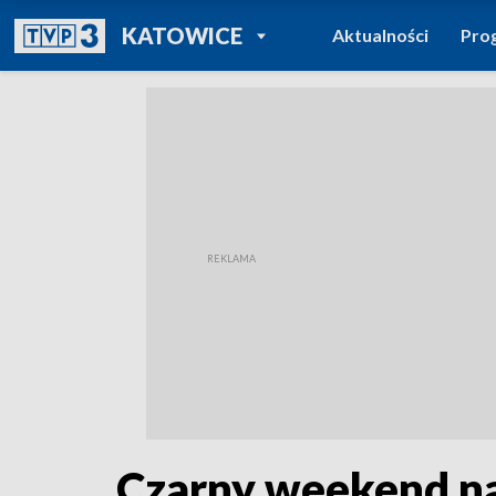
POWRÓT DO
KATOWICE
Aktualności
Pro
TVP REGIONY
Czarny weekend na