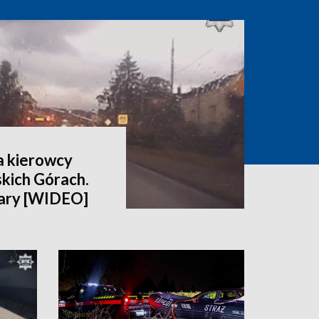
a kierowcy
kich Górach.
 kary [WIDEO]