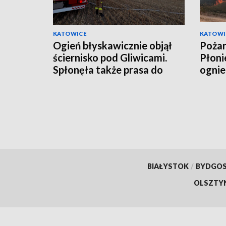
KATOWICE
KATOWI
Ogień błyskawicznie objął
Pożar
ściernisko pod Gliwicami.
Płoni
Spłonęła także prasa do
ognie
słomy [ZDJĘCIA]
BIAŁYSTOK
/
BYDGO
OLSZTY