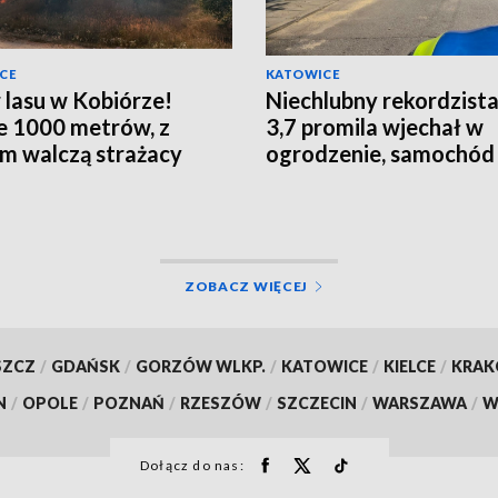
CE
KATOWICE
 lasu w Kobiórze!
Niechlubny rekordzista
e 1000 metrów, z
3,7 promila wjechał w
m walczą strażacy
ogrodzenie, samochód 
szlaban!
ZOBACZ WIĘCEJ
SZCZ
/
GDAŃSK
/
GORZÓW WLKP.
/
KATOWICE
/
KIELCE
/
KRA
N
/
OPOLE
/
POZNAŃ
/
RZESZÓW
/
SZCZECIN
/
WARSZAWA
/
W
Dołącz do nas: