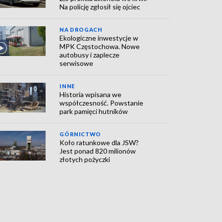
Na policję zgłosił się ojciec
NA DROGACH
Ekologiczne inwestycje w
MPK Częstochowa. Nowe
autobusy i zaplecze
serwisowe
INNE
Historia wpisana we
współczesność. Powstanie
park pamięci hutników
GÓRNICTWO
Koło ratunkowe dla JSW?
Jest ponad 820 milionów
złotych pożyczki