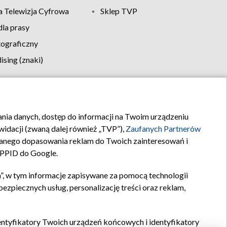
 Telewizja Cyfrowa
Sklep TVP
la prasy
tograficzny
sing (znaki)
klamy
Kontakt
rania danych, dostęp do informacji na Twoim urządzeniu
idacji (zwaną dalej również „TVP”),
Zaufanych Partnerów
anego dopasowania reklam do Twoich zainteresowań i
a PPID do Google.
”, w tym informacje zapisywane za pomocą technologii
zpiecznych usług, personalizację treści oraz reklam,
identyfikatory Twoich urządzeń końcowych i identyfikatory