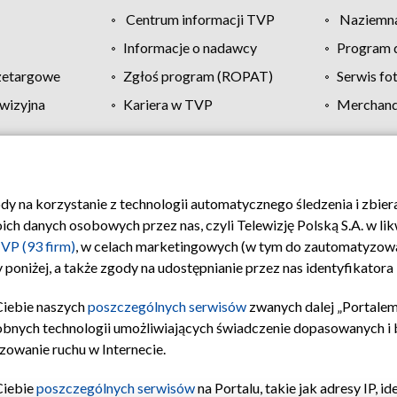
Centrum informacji TVP
Naziemna
Informacje o nadawcy
Program d
zetargowe
Zgłoś program (ROPAT)
Serwis fo
wizyjna
Kariera w TVP
Merchandi
Polityka prywatności
Moje zgody
Pomoc
Biuro re
ody na korzystanie z technologii automatycznego śledzenia i zbie
 danych osobowych przez nas, czyli Telewizję Polską S.A. w likw
VP (93 firm)
, w celach marketingowych (w tym do zautomatyzow
 poniżej, a także zgody na udostępnianie przez nas identyfikator
Ciebie naszych
poszczególnych serwisów
zwanych dalej „Portalem
obnych technologii umożliwiających świadczenie dopasowanych i be
zowanie ruchu w Internecie.
Ciebie
poszczególnych serwisów
na Portalu, takie jak adresy IP, 