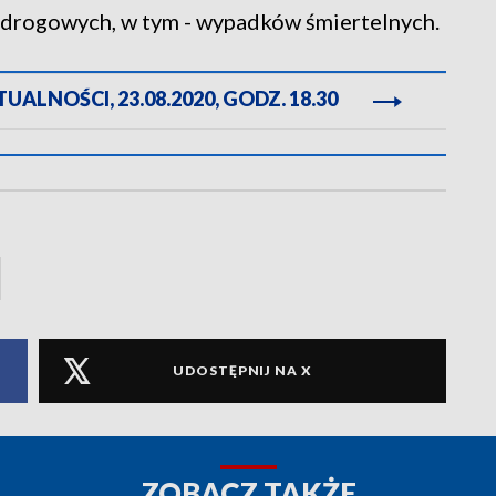
 drogowych, w tym - wypadków śmiertelnych.
ALNOŚCI, 23.08.2020, GODZ. 18.30
UDOSTĘPNIJ NA X
ZOBACZ TAKŻE