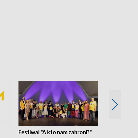
Festiwal "A kto nam zabroni?"
Mikrokosmo