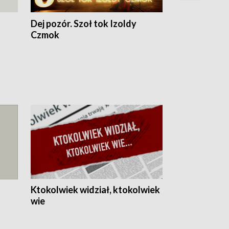
Dej pozór. Szoł tok Izoldy
Dzień z blisk
Czmok
Ktokolwiek widział, ktokolwiek
wie