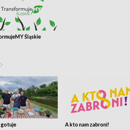
ormujeMY Śląskie
 gotuje
A kto nam zabroni!