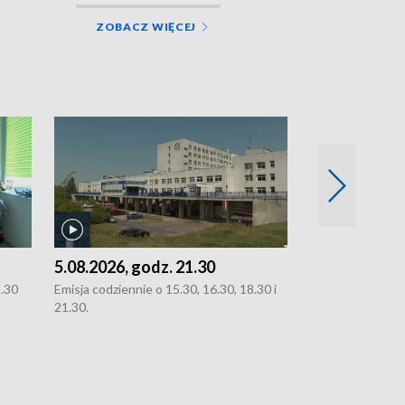
ZOBACZ WIĘCEJ
5.08.2026, godz. 21.30
5.08.2026, g
8.30
Emisja codziennie o 15.30, 16.30, 18.30 i
Emisja codziennie
21.30.
21.30.