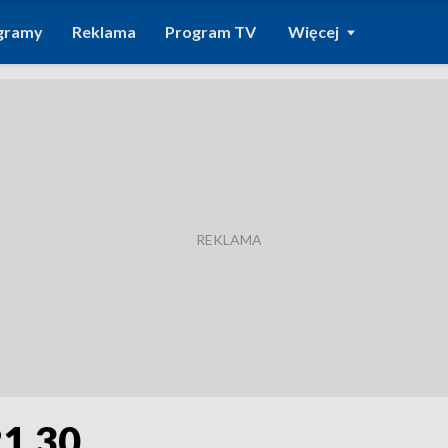
gramy
Reklama
Program TV
Więcej
21.30