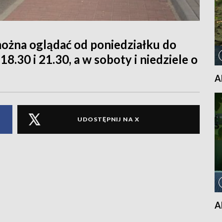
można oglądać od poniedziałku do
 18.30 i 21.30, a w soboty i niedziele o
A
UDOSTĘPNIJ NA X
A