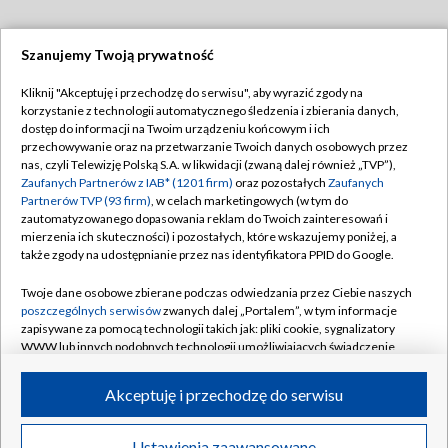
Szanujemy Twoją prywatność
Dołącz do nas:
Kliknij "Akceptuję i przechodzę do serwisu", aby wyrazić zgody na
korzystanie z technologii automatycznego śledzenia i zbierania danych,
TVP
dostęp do informacji na Twoim urządzeniu końcowym i ich
Abonament TVP
przechowywanie oraz na przetwarzanie Twoich danych osobowych przez
Regulamin TVP
nas, czyli Telewizję Polską S.A. w likwidacji (zwaną dalej również „TVP”),
Emisja w TVP
Polityka prywatności
Zaufanych Partnerów z IAB* (1201 firm)
oraz pozostałych
Zaufanych
Partnerów TVP (93 firm)
, w celach marketingowych (w tym do
Centrum informacji TVP
Moje zgody
zautomatyzowanego dopasowania reklam do Twoich zainteresowań i
mierzenia ich skuteczności) i pozostałych, które wskazujemy poniżej, a
Naziemna Telewizja Cyfrowa
Pomoc
także zgody na udostępnianie przez nas identyfikatora PPID do Google.
Sklep TVP
Biuro reklamy
Twoje dane osobowe zbierane podczas odwiedzania przez Ciebie naszych
Rada Programowa
Kontakt
poszczególnych serwisów
zwanych dalej „Portalem”, w tym informacje
zapisywane za pomocą technologii takich jak: pliki cookie, sygnalizatory
System NOS
WWW lub innych podobnych technologii umożliwiających świadczenie
dopasowanych i bezpiecznych usług, personalizację treści oraz reklam,
Informacje o nadawcy
Kanały
udostępnianie funkcji mediów społecznościowych oraz analizowanie
Akceptuję i przechodzę do serwisu
ruchu w Internecie.
Program dla prasy
©2026 Telewizja Polska S.A. w likwidacji
Biuro Reklamy
Twoje dane osobowe zbierane podczas odwiedzania przez Ciebie
Ustawienia zaawansowane