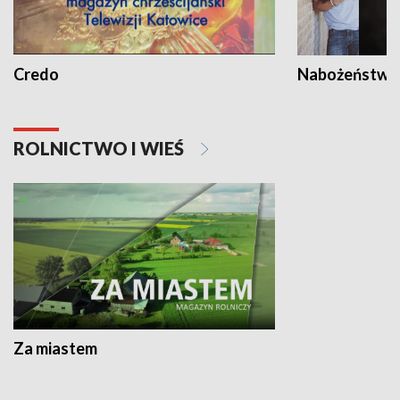
Credo
Nabożeństwa 
ROLNICTWO I WIEŚ
Za miastem