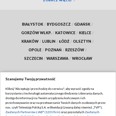
ZOBACZ WIĘCEJ
BIAŁYSTOK
/
BYDGOSZCZ
/
GDAŃSK
/
GORZÓW WLKP.
/
KATOWICE
/
KIELCE
/
KRAKÓW
/
LUBLIN
/
ŁÓDŹ
/
OLSZTYN
/
OPOLE
/
POZNAŃ
/
RZESZÓW
/
SZCZECIN
/
WARSZAWA
/
WROCŁAW
Szanujemy Twoją prywatność
Dołącz do nas:
Kliknij "Akceptuję i przechodzę do serwisu", aby wyrazić zgody na
korzystanie z technologii automatycznego śledzenia i zbierania danych,
TVP
dostęp do informacji na Twoim urządzeniu końcowym i ich
Abonament TVP
przechowywanie oraz na przetwarzanie Twoich danych osobowych przez
Regulamin TVP
nas, czyli Telewizję Polską S.A. w likwidacji (zwaną dalej również „TVP”),
Emisja w TVP
Polityka prywatności
Zaufanych Partnerów z IAB* (1201 firm)
oraz pozostałych
Zaufanych