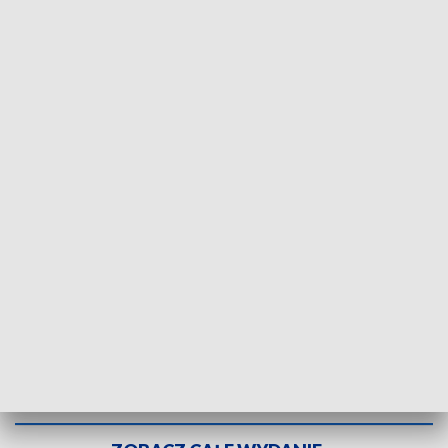
Fot. TVP3 Katowice
W trakcie uroczystości odpustowej arcybiskup
Wiktor Skworc poświęcił kościół Matki Bożej
Częstochowskiej w katowickim Podlesiu.
Metropolita dokonał także otwarcia Roku
Jubileuszowego 100-lecia kościoła, przyznanego
parafii przez Stolicę Apostolską. Odwiedzając
kościół w roku obchodów stulecia jego powstania,
można uzyskać odpust zupełny.