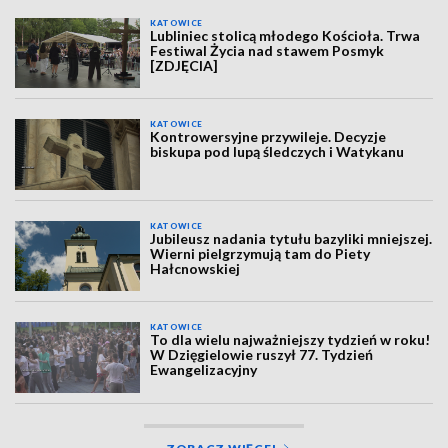
KATOWICE
Lubliniec stolicą młodego Kościoła. Trwa
Festiwal Życia nad stawem Posmyk
[ZDJĘCIA]
KATOWICE
Kontrowersyjne przywileje. Decyzje
biskupa pod lupą śledczych i Watykanu
KATOWICE
Jubileusz nadania tytułu bazyliki mniejszej.
Wierni pielgrzymują tam do Piety
Hałcnowskiej
KATOWICE
To dla wielu najważniejszy tydzień w roku!
W Dzięgielowie ruszył 77. Tydzień
Ewangelizacyjny