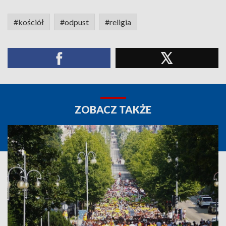
#kościół
#odpust
#religia
ZOBACZ TAKŻE