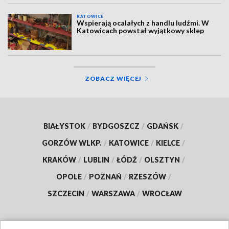
KATOWICE
Wspierają ocalałych z handlu ludźmi. W
Katowicach powstał wyjątkowy sklep
ZOBACZ WIĘCEJ
BIAŁYSTOK
/
BYDGOSZCZ
/
GDAŃSK
/
GORZÓW WLKP.
/
KATOWICE
/
KIELCE
/
KRAKÓW
/
LUBLIN
/
ŁÓDŹ
/
OLSZTYN
/
OPOLE
/
POZNAŃ
/
RZESZÓW
/
SZCZECIN
/
WARSZAWA
/
WROCŁAW