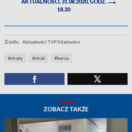
AKTUALNOŚCI, 31.08.2020, GODZ.
18.30
Źródło:
Aktualności TVP3 Katowice
#straty
#straż
#burza
ZOBACZ TAKŻE