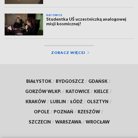
KATOWICE
Studentka UŚ uczestniczką analogowej
misji kosmicznej!
ZOBACZ WIĘCEJ
BIAŁYSTOK
/
BYDGOSZCZ
/
GDAŃSK
/
GORZÓW WLKP.
/
KATOWICE
/
KIELCE
/
KRAKÓW
/
LUBLIN
/
ŁÓDŹ
/
OLSZTYN
/
OPOLE
/
POZNAŃ
/
RZESZÓW
/
SZCZECIN
/
WARSZAWA
/
WROCŁAW