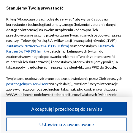
Szanujemy Twoją prywatność
Dołącz do nas:
Kliknij "Akceptuję i przechodzę do serwisu", aby wyrazić zgody na
korzystanie z technologii automatycznego śledzenia i zbierania danych,
TVP
dostęp do informacji na Twoim urządzeniu końcowym i ich
Abonament TVP
przechowywanie oraz na przetwarzanie Twoich danych osobowych przez
Regulamin TVP
nas, czyli Telewizję Polską S.A. w likwidacji (zwaną dalej również „TVP”),
Emisja w TVP
Polityka prywatności
Zaufanych Partnerów z IAB* (1201 firm)
oraz pozostałych
Zaufanych
Partnerów TVP (93 firm)
, w celach marketingowych (w tym do
Centrum informacji TVP
Moje zgody
zautomatyzowanego dopasowania reklam do Twoich zainteresowań i
mierzenia ich skuteczności) i pozostałych, które wskazujemy poniżej, a
Naziemna Telewizja Cyfrowa
Pomoc
także zgody na udostępnianie przez nas identyfikatora PPID do Google.
Sklep TVP
Biuro reklamy
Twoje dane osobowe zbierane podczas odwiedzania przez Ciebie naszych
Rada Programowa
Kontakt
poszczególnych serwisów
zwanych dalej „Portalem”, w tym informacje
zapisywane za pomocą technologii takich jak: pliki cookie, sygnalizatory
System NOS
WWW lub innych podobnych technologii umożliwiających świadczenie
dopasowanych i bezpiecznych usług, personalizację treści oraz reklam,
Informacje o nadawcy
Kanały
udostępnianie funkcji mediów społecznościowych oraz analizowanie
Akceptuję i przechodzę do serwisu
ruchu w Internecie.
Program dla prasy
©2026 Telewizja Polska S.A. w likwidacji
Biuro Reklamy
Twoje dane osobowe zbierane podczas odwiedzania przez Ciebie
Ustawienia zaawansowane
poszczególnych serwisów
na Portalu, takie jak adresy IP, identyfikatory
Ogłoszenie przetargowe
Twoich urządzeń końcowych i identyfikatory plików cookie, informacje o