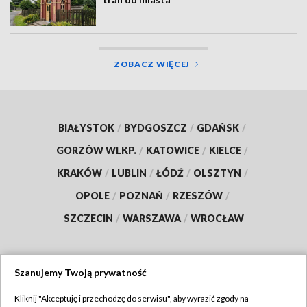
ZOBACZ WIĘCEJ
BIAŁYSTOK
/
BYDGOSZCZ
/
GDAŃSK
/
GORZÓW WLKP.
/
KATOWICE
/
KIELCE
/
KRAKÓW
/
LUBLIN
/
ŁÓDŹ
/
OLSZTYN
/
OPOLE
/
POZNAŃ
/
RZESZÓW
/
SZCZECIN
/
WARSZAWA
/
WROCŁAW
Szanujemy Twoją prywatność
Dołącz do nas:
Kliknij "Akceptuję i przechodzę do serwisu", aby wyrazić zgody na