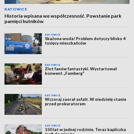
KATOWICE
Historia wpisana we współczesność. Powstanie park
pamięci hutników
KATOWICE
Skażona woda! Problem dotyczy blisko 4
tysięcy mieszkańców
KATOWICE
Zlot fanów fantastyki. Wystartował
konwent „Famberg”
KATOWICE
Wczoraj zaorał asfalt. W niedzielę stanie
przed prokuratorem
KATOWICE
150 lat w jednej rodzinie. Teraz kapliczka
trafi do miasta