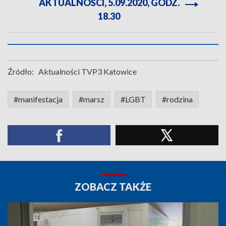
AKTUALNOŚCI, 5.09.2020, GODZ.
18.30
Źródło:
Aktualności TVP3 Katowice
#manifestacja
#marsz
#LGBT
#rodzina
ZOBACZ TAKŻE