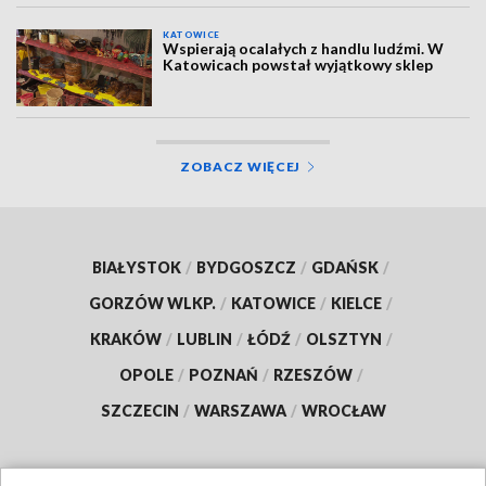
KATOWICE
Wspierają ocalałych z handlu ludźmi. W
Katowicach powstał wyjątkowy sklep
ZOBACZ WIĘCEJ
BIAŁYSTOK
/
BYDGOSZCZ
/
GDAŃSK
/
GORZÓW WLKP.
/
KATOWICE
/
KIELCE
/
KRAKÓW
/
LUBLIN
/
ŁÓDŹ
/
OLSZTYN
/
OPOLE
/
POZNAŃ
/
RZESZÓW
/
SZCZECIN
/
WARSZAWA
/
WROCŁAW