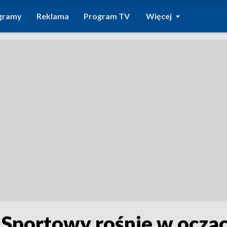
gramy
Reklama
Program TV
Więcej
 Sportowy rośnie w ocza