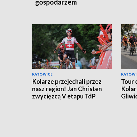
gospodarzem
KATOWICE
KATOWI
Kolarze przejechali przez
Tour 
nasz region! Jan Christen
Kolar
zwycięzcą V etapu TdP
Gliwi
na Ko