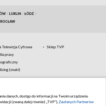
KÓW
/
LUBLIN
/
ŁÓDŹ
/
ROCŁAW
 Telewizja Cyfrowa
Sklep TVP
la prasy
tograficzny
sing (znaki)
klamy
Kontakt
rania danych, dostęp do informacji na Twoim urządzeniu
idacji (zwaną dalej również „TVP”),
Zaufanych Partnerów