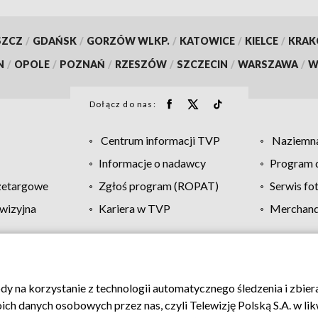
SZCZ
/
GDAŃSK
/
GORZÓW WLKP.
/
KATOWICE
/
KIELCE
/
KRA
N
/
OPOLE
/
POZNAŃ
/
RZESZÓW
/
SZCZECIN
/
WARSZAWA
/
W
Dołącz do nas:
Centrum informacji TVP
Naziemna
Informacje o nadawcy
Program d
zetargowe
Zgłoś program (ROPAT)
Serwis fo
wizyjna
Kariera w TVP
Merchandi
Polityka prywatności
Moje zgody
Pomoc
Biuro re
ody na korzystanie z technologii automatycznego śledzenia i zbie
 danych osobowych przez nas, czyli Telewizję Polską S.A. w likw