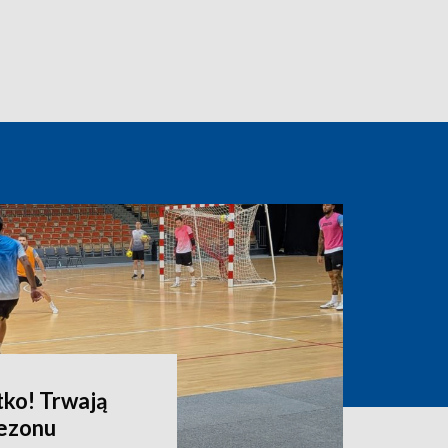
tko! Trwają
sezonu