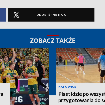
UDOSTĘPNIJ NA X
ZOBACZ TAKŻE
KATOWICE
wa
Piast idzie po wszys
e
przygotowania do 