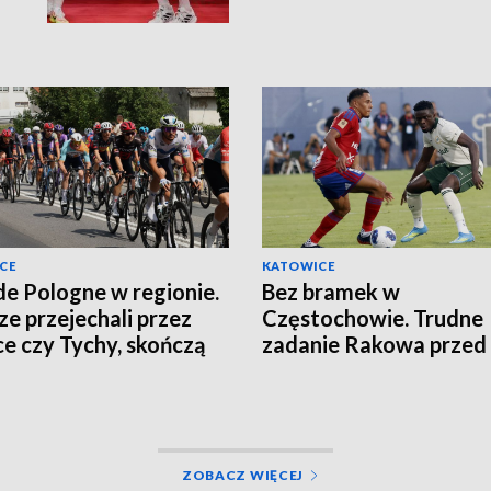
CE
KATOWICE
de Pologne w regionie.
Bez bramek w
ze przejechali przez
Częstochowie. Trudne
ce czy Tychy, skończą
zadanie Rakowa przed
cierzu
rewanżem
ZOBACZ WIĘCEJ