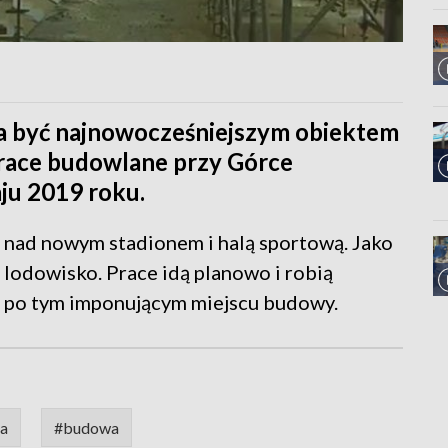
a być najnowocześniejszym obiektem
Prace budowlane przy Górce
aju 2019 roku.
 nad nowym stadionem i halą sportową. Jako
odowisko. Prace idą planowo i robią
a po tym imponującym miejscu budowy.
ja
#budowa