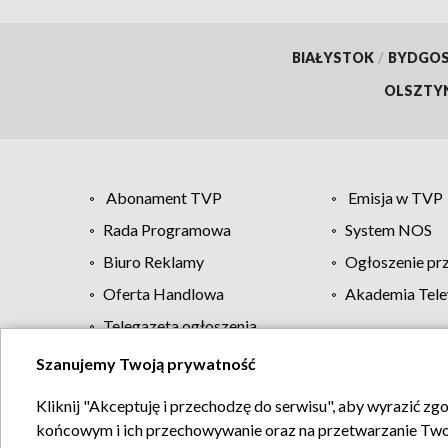
BIAŁYSTOK
/
BYDGO
OLSZTY
Abonament TVP
Emisja w TVP
Rada Programowa
System NOS
Biuro Reklamy
Ogłoszenie pr
Oferta Handlowa
Akademia Tele
Telegazeta ogłoszenia
Szanujemy Twoją prywatność
Regulamin TVP
Kliknij "Akceptuję i przechodzę do serwisu", aby wyrazić zg
końcowym i ich przechowywanie oraz na przetwarzanie Twoich