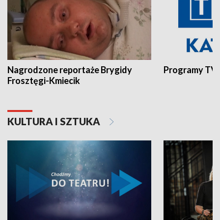
Nagrodzone reportaże Brygidy
Programy TVP
Frosztęgi-Kmiecik
KULTURA I SZTUKA