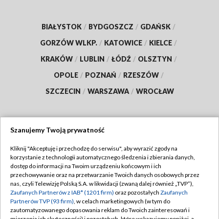
BIAŁYSTOK
/
BYDGOSZCZ
/
GDAŃSK
/
GORZÓW WLKP.
/
KATOWICE
/
KIELCE
/
KRAKÓW
/
LUBLIN
/
ŁÓDŹ
/
OLSZTYN
/
OPOLE
/
POZNAŃ
/
RZESZÓW
/
SZCZECIN
/
WARSZAWA
/
WROCŁAW
Szanujemy Twoją prywatność
Dołącz do nas:
Kliknij "Akceptuję i przechodzę do serwisu", aby wyrazić zgody na
korzystanie z technologii automatycznego śledzenia i zbierania danych,
TVP
dostęp do informacji na Twoim urządzeniu końcowym i ich
Abonament TVP
przechowywanie oraz na przetwarzanie Twoich danych osobowych przez
Regulamin TVP
nas, czyli Telewizję Polską S.A. w likwidacji (zwaną dalej również „TVP”),
Emisja w TVP
Polityka prywatności
Zaufanych Partnerów z IAB* (1201 firm)
oraz pozostałych
Zaufanych
Partnerów TVP (93 firm)
, w celach marketingowych (w tym do
Centrum informacji TVP
Moje zgody
zautomatyzowanego dopasowania reklam do Twoich zainteresowań i
mierzenia ich skuteczności) i pozostałych, które wskazujemy poniżej, a