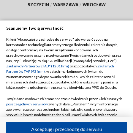
SZCZECIN
/
WARSZAWA
/
WROCŁAW
Szanujemy Twoją prywatność
Dołącz do nas:
Kliknij "Akceptuję i przechodzę do serwisu", aby wyrazić zgody na
korzystanie z technologii automatycznego śledzenia i zbierania danych,
TVP
dostęp do informacji na Twoim urządzeniu końcowym i ich
Abonament TVP
przechowywanie oraz na przetwarzanie Twoich danych osobowych przez
Regulamin TVP
nas, czyli Telewizję Polską S.A. w likwidacji (zwaną dalej również „TVP”),
Emisja w TVP
Polityka prywatności
Zaufanych Partnerów z IAB* (1201 firm)
oraz pozostałych
Zaufanych
Partnerów TVP (93 firm)
, w celach marketingowych (w tym do
Centrum informacji TVP
Moje zgody
zautomatyzowanego dopasowania reklam do Twoich zainteresowań i
mierzenia ich skuteczności) i pozostałych, które wskazujemy poniżej, a
Naziemna Telewizja Cyfrowa
Pomoc
także zgody na udostępnianie przez nas identyfikatora PPID do Google.
Sklep TVP
Biuro reklamy
Twoje dane osobowe zbierane podczas odwiedzania przez Ciebie naszych
Rada Programowa
Kontakt
poszczególnych serwisów
zwanych dalej „Portalem”, w tym informacje
zapisywane za pomocą technologii takich jak: pliki cookie, sygnalizatory
System NOS
WWW lub innych podobnych technologii umożliwiających świadczenie
dopasowanych i bezpiecznych usług, personalizację treści oraz reklam,
Informacje o nadawcy
Kanały
udostępnianie funkcji mediów społecznościowych oraz analizowanie
Akceptuję i przechodzę do serwisu
ruchu w Internecie.
Program dla prasy