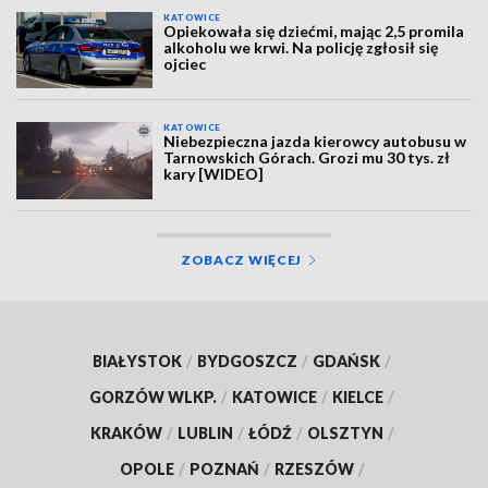
KATOWICE
Opiekowała się dziećmi, mając 2,5 promila
alkoholu we krwi. Na policję zgłosił się
ojciec
KATOWICE
Niebezpieczna jazda kierowcy autobusu w
Tarnowskich Górach. Grozi mu 30 tys. zł
kary [WIDEO]
ZOBACZ WIĘCEJ
BIAŁYSTOK
/
BYDGOSZCZ
/
GDAŃSK
/
GORZÓW WLKP.
/
KATOWICE
/
KIELCE
/
KRAKÓW
/
LUBLIN
/
ŁÓDŹ
/
OLSZTYN
/
OPOLE
/
POZNAŃ
/
RZESZÓW
/