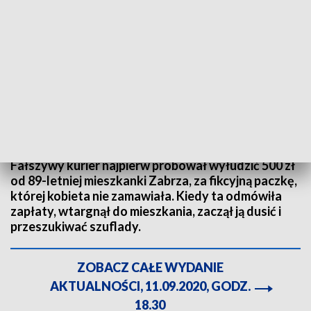
Fot. pixabay.com
Fałszywy kurier najpierw próbował wyłudzić 500 zł
od 89-letniej mieszkanki Zabrza, za fikcyjną paczkę,
której kobieta nie zamawiała. Kiedy ta odmówiła
zapłaty, wtargnął do mieszkania, zaczął ją dusić i
przeszukiwać szuflady.
ZOBACZ CAŁE WYDANIE
AKTUALNOŚCI, 11.09.2020, GODZ.
18.30