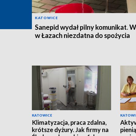
KATOWICE
Sanepid wydał pilny komunikat. 
w Łazach niezdatna do spożycia
KATOWICE
KATOWI
Klimatyzacja, praca zdalna,
Aktyw
krótsze dyżury. Jak firmy na
pieni