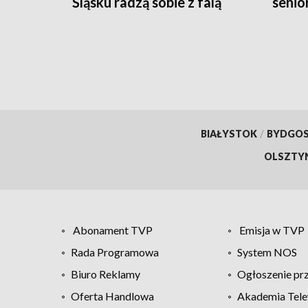
Śląsku radzą sobie z falą
senio
upałów?
BIAŁYSTOK
/
BYDGO
OLSZTY
Abonament TVP
Emisja w TVP
Rada Programowa
System NOS
Biuro Reklamy
Ogłoszenie pr
Oferta Handlowa
Akademia Tele