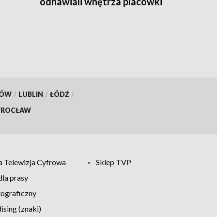
odnawiali wnętrza placówki
opiekuńczo-wychowawczej
KÓW
/
LUBLIN
/
ŁÓDŹ
/
ROCŁAW
 Telewizja Cyfrowa
Sklep TVP
la prasy
tograficzny
sing (znaki)