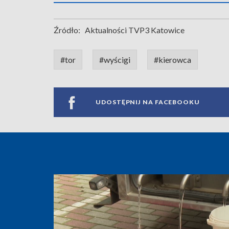
Źródło:
Aktualności TVP3 Katowice
#tor
#wyścigi
#kierowca
UDOSTĘPNIJ NA FACEBOOKU