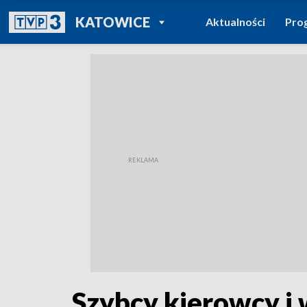
POWRÓT DO
KATOWICE
Aktualności
Pro
TVP REGIONY
Szybcy kierowcy i 