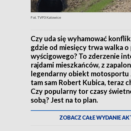
Fot. TVP3 Katowice
Czy uda się wyhamować konfli
gdzie od miesięcy trwa walka o
wyścigowego? To zderzenie in
rajdami mieszkańców, z zapalon
legendarny obiekt motosportu 
tam sam Robert Kubica, teraz c
Czy popularny tor czasy świetno
sobą? Jest na to plan.
ZOBACZ CAŁE WYDANIE AKTU