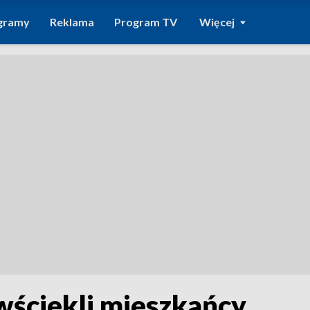
gramy
Reklama
Program TV
Więcej
wściekli mieszkańcy