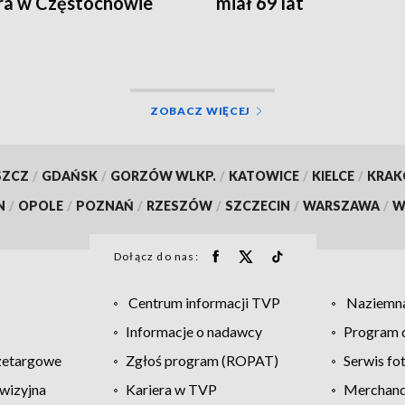
ra w Częstochowie
miał 69 lat
ZOBACZ WIĘCEJ
SZCZ
/
GDAŃSK
/
GORZÓW WLKP.
/
KATOWICE
/
KIELCE
/
KRA
N
/
OPOLE
/
POZNAŃ
/
RZESZÓW
/
SZCZECIN
/
WARSZAWA
/
W
Dołącz do nas:
Centrum informacji TVP
Naziemna
Informacje o nadawcy
Program d
zetargowe
Zgłoś program (ROPAT)
Serwis fo
wizyjna
Kariera w TVP
Merchandi