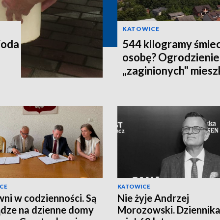
KATOWICE
Woda
544 kilogramy śmiec
osobę? Ogrodzienie
„zaginionych" mies
CE
KATOWICE
ni w codzienności. Są
Nie żyje Andrzej
ądze na dzienne domy
Morozowski. Dziennika