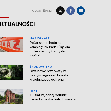
UDOSTĘPNIJ:
KTUALNOŚCI
NA SYGNALE
Pożar samochodu na
kampingu w Parku Śląskim.
Cztery osoby trafiły do
szpitala
ŚRODOWISKO
Dwa nowe rezerwaty w
naszym regionie! Jurajski
krajobraz pod ochroną
INNE
150 lat w jednej rodzinie.
Teraz kapliczka trafi do miasta