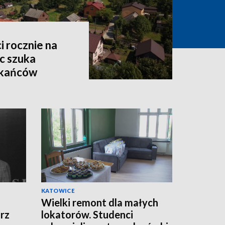
i rocznie na
c szuka
zkańców
KATOWICE
Wielki remont dla małych
rz
lokatorów. Studenci