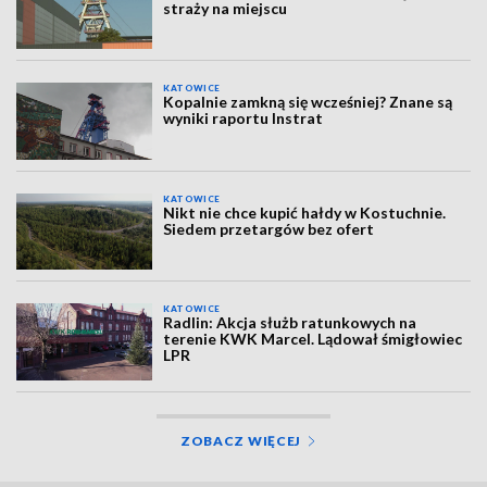
straży na miejscu
KATOWICE
Kopalnie zamkną się wcześniej? Znane są
wyniki raportu Instrat
KATOWICE
Nikt nie chce kupić hałdy w Kostuchnie.
Siedem przetargów bez ofert
KATOWICE
Radlin: Akcja służb ratunkowych na
terenie KWK Marcel. Lądował śmigłowiec
LPR
ZOBACZ WIĘCEJ