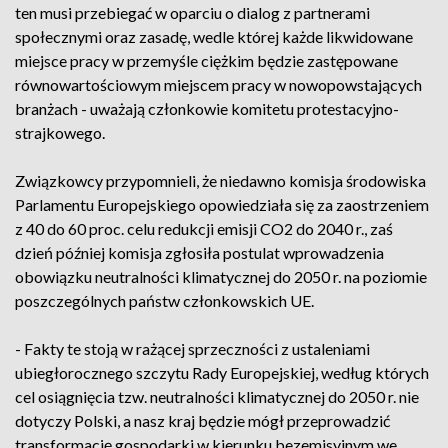
ten musi przebiegać w oparciu o dialog z partnerami
społecznymi oraz zasadę, wedle której każde likwidowane
miejsce pracy w przemyśle ciężkim będzie zastępowane
równowartościowym miejscem pracy w nowopowstających
branżach - uważają członkowie komitetu protestacyjno-
strajkowego.
Związkowcy przypomnieli, że niedawno komisja środowiska
Parlamentu Europejskiego opowiedziała się za zaostrzeniem
z 40 do 60 proc. celu redukcji emisji CO2 do 2040 r., zaś
dzień później komisja zgłosiła postulat wprowadzenia
obowiązku neutralności klimatycznej do 2050 r. na poziomie
poszczególnych państw członkowskich UE.
- Fakty te stoją w rażącej sprzeczności z ustaleniami
ubiegłorocznego szczytu Rady Europejskiej, według których
cel osiągnięcia tzw. neutralności klimatycznej do 2050 r. nie
dotyczy Polski, a nasz kraj będzie mógł przeprowadzić
transformację gospodarki w kierunku bezemisyjnym we