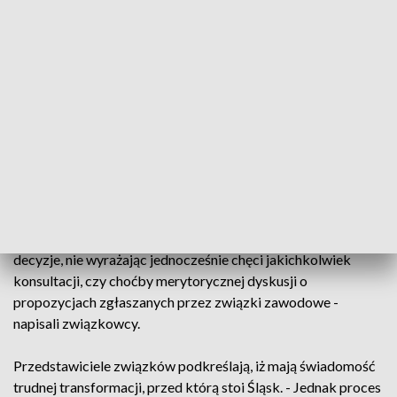
zaostrzania polityki klimatycznej UE wskazują, że zamiast
sprawiedliwej transformacji nasz region czeka drastyczna
likwidacja miejsc pracy oraz trwałe zubożenie
społeczeństwa na masową skalę - czytamy w stanowisku.
Związki zaapelowały do rządu o faktyczny dialog. -
Dotychczasowy przebieg rozmów ze stroną rządową w
ramach tzw. zespołu ds. transformacji górnictwa i energetyki
był tego dialogu zaprzeczeniem. Przedstawiciele
Ministerstwa Aktywów Państwowych oraz resortu klimatu
prowadzą wobec strony społecznej politykę faktów
dokonanych, prezentując związkom zawodowym już podjęte
decyzje, nie wyrażając jednocześnie chęci jakichkolwiek
konsultacji, czy choćby merytorycznej dyskusji o
propozycjach zgłaszanych przez związki zawodowe -
napisali związkowcy.
Przedstawiciele związków podkreślają, iż mają świadomość
trudnej transformacji, przed którą stoi Śląsk. - Jednak proces