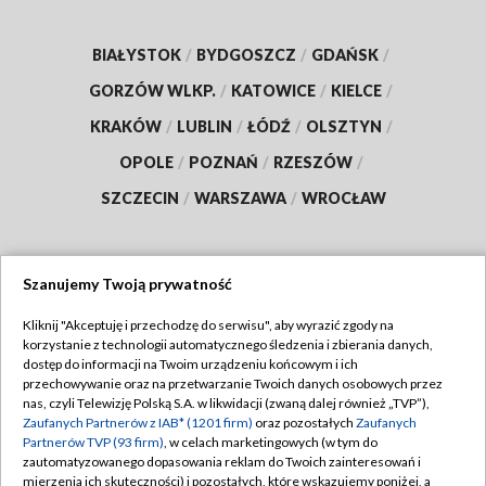
BIAŁYSTOK
/
BYDGOSZCZ
/
GDAŃSK
/
GORZÓW WLKP.
/
KATOWICE
/
KIELCE
/
KRAKÓW
/
LUBLIN
/
ŁÓDŹ
/
OLSZTYN
/
OPOLE
/
POZNAŃ
/
RZESZÓW
/
SZCZECIN
/
WARSZAWA
/
WROCŁAW
Szanujemy Twoją prywatność
Dołącz do nas:
Kliknij "Akceptuję i przechodzę do serwisu", aby wyrazić zgody na
korzystanie z technologii automatycznego śledzenia i zbierania danych,
TVP
dostęp do informacji na Twoim urządzeniu końcowym i ich
Abonament TVP
przechowywanie oraz na przetwarzanie Twoich danych osobowych przez
Regulamin TVP
nas, czyli Telewizję Polską S.A. w likwidacji (zwaną dalej również „TVP”),
Emisja w TVP
Polityka prywatności
Zaufanych Partnerów z IAB* (1201 firm)
oraz pozostałych
Zaufanych
Partnerów TVP (93 firm)
, w celach marketingowych (w tym do
Centrum informacji TVP
Moje zgody
zautomatyzowanego dopasowania reklam do Twoich zainteresowań i
mierzenia ich skuteczności) i pozostałych, które wskazujemy poniżej, a