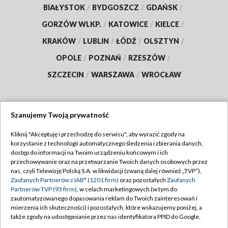
BIAŁYSTOK
/
BYDGOSZCZ
/
GDAŃSK
/
GORZÓW WLKP.
/
KATOWICE
/
KIELCE
/
KRAKÓW
/
LUBLIN
/
ŁÓDŹ
/
OLSZTYN
/
OPOLE
/
POZNAŃ
/
RZESZÓW
/
SZCZECIN
/
WARSZAWA
/
WROCŁAW
Szanujemy Twoją prywatność
Dołącz do nas:
Kliknij "Akceptuję i przechodzę do serwisu", aby wyrazić zgody na
korzystanie z technologii automatycznego śledzenia i zbierania danych,
TVP
dostęp do informacji na Twoim urządzeniu końcowym i ich
Abonament TVP
przechowywanie oraz na przetwarzanie Twoich danych osobowych przez
Regulamin TVP
nas, czyli Telewizję Polską S.A. w likwidacji (zwaną dalej również „TVP”),
Emisja w TVP
Polityka prywatności
Zaufanych Partnerów z IAB* (1201 firm)
oraz pozostałych
Zaufanych
Partnerów TVP (93 firm)
, w celach marketingowych (w tym do
Centrum informacji TVP
Moje zgody
zautomatyzowanego dopasowania reklam do Twoich zainteresowań i
mierzenia ich skuteczności) i pozostałych, które wskazujemy poniżej, a
Naziemna Telewizja Cyfrowa
Pomoc
także zgody na udostępnianie przez nas identyfikatora PPID do Google.
Sklep TVP