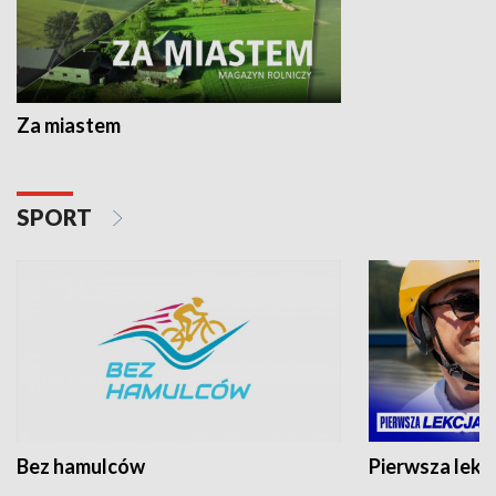
Za miastem
SPORT
Bez hamulców
Pierwsza lekc